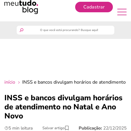
Cadastrar
Cadastrar
meutudo
guia do trabalhador
finanças
início
INSS e bancos divulgam horários de atendimento n
benefícios
INSS e bancos divulgam horários
de atendimento no Natal e Ano
crédito fácil
Novo
últimas notícias
5 min leitura
Publicação:
22/12/2025
Salvar artigo