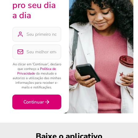
pro seu dia
a dia
Ao clicar em 'Continuar', declaro
que conheço a
Política de
Privacidade
da meutudo e
autorizo a utilização das minhas
informações para receber e-
mails e notificações.
Continuar
Baixe o aplicativo