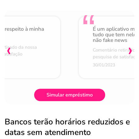
o respeito à minha
É um aplicativo mu
de
tudo que tem nele 
não fake news
‹
›
retirado da nossa
Comentário retirado 
 satisfação
pesquisa de satisfaçã
30/01/2023
Simular empréstimo
Bancos terão horários reduzidos e
datas sem atendimento