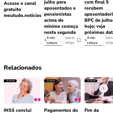
julho para
com final 5
Acesse o canal
aposentados e
recebem
gratuito
pensionistas
aposentadori
meutudo.notícias
acima do
BPC de julho
mínimo começa
hoje; veja
nesta segunda
próximas dat
4 min
4 min
Salvar
Salv
artigo
arti
Leitura
Leitura
Relacionados
INSS conclui
Pagamentos do
Fim da