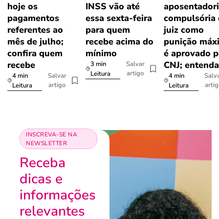
hoje os
INSS vão até
aposentador
pagamentos
essa sexta-feira
compulsória
referentes ao
para quem
juiz como
mês de julho;
recebe acima do
punição máx
confira quem
mínimo
é aprovado p
recebe
CNJ; entenda
3 min
Salvar
artigo
Leitura
4 min
4 min
Salvar
Salv
artigo
arti
Leitura
Leitura
INSCREVA-SE NA
NEWSLETTER
Receba
dicas e
informações
relevantes