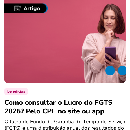
benefícios
Como consultar o Lucro do FGTS
C
2026? Pelo CPF no site ou app
P
O lucro do Fundo de Garantia do Tempo de Serviço
S
(FGTS) é uma distribuição anual dos resultados do
d