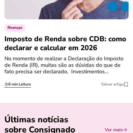
finanças
Imposto de Renda sobre CDB: como
N
declarar e calcular em 2026
a
No momento de realizar a Declaração do Imposto
T
de Renda (IR), muitas são as dúvidas do que de
c
fato precisa ser declarado. Investimentos…
c
8 min Leitura
Salvar artigo
Últimas notícias
sobre Consignado
Ver mais