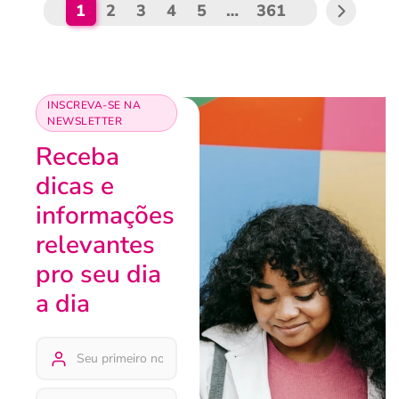
1
2
3
4
5
…
361
INSCREVA-SE NA
NEWSLETTER
Receba
dicas e
informações
relevantes
pro seu dia
a dia