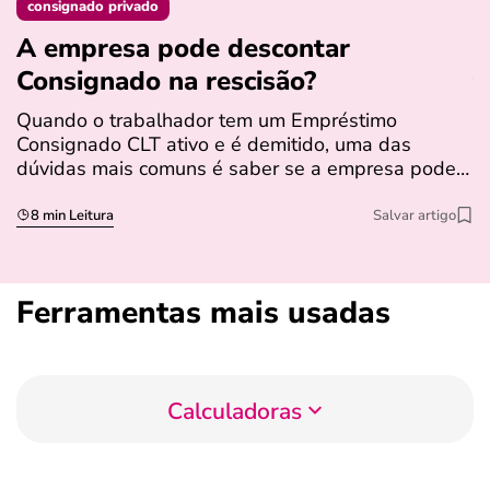
consignado privado
A empresa pode descontar
N
Consignado na rescisão​?
t
Quando o trabalhador tem um Empréstimo
N
Consignado CLT ativo e é demitido, uma das
l
dúvidas mais comuns é saber se a empresa pode…
e
s
8 min Leitura
Salvar artigo
Ferramentas mais usadas
Calculadoras