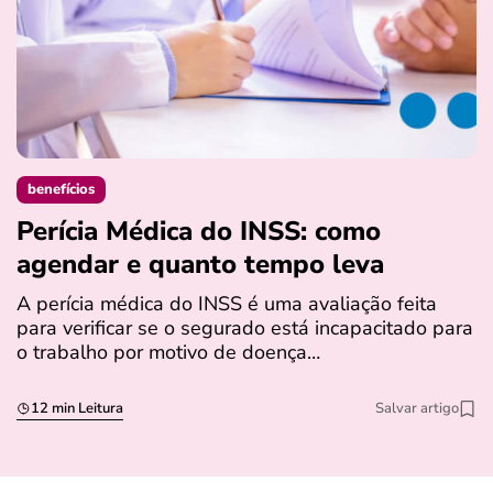
benefícios
Perícia Médica do INSS: como
D
agendar e quanto tempo leva
a
s
A perícia médica do INSS é uma avaliação feita
para verificar se o segurado está incapacitado para
O
o trabalho por motivo de doença…
I
q
12 min Leitura
Salvar artigo