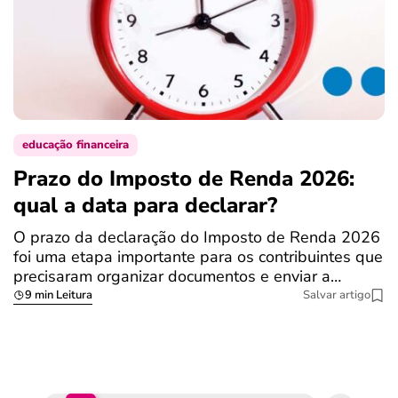
educação financeira
Prazo do Imposto de Renda 2026:
C
qual a data para declarar?
r
R
O prazo da declaração do Imposto de Renda 2026
foi uma etapa importante para os contribuintes que
A
precisaram organizar documentos e enviar a…
m
9 min Leitura
Salvar artigo
q
S