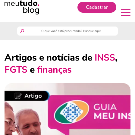
Cadastrar
Cadastrar
meutudo
Artigos e notícias de
INSS
,
guia do trabalhador
FGTS
e
finanças
finanças
benefícios
crédito fácil
últimas notícias