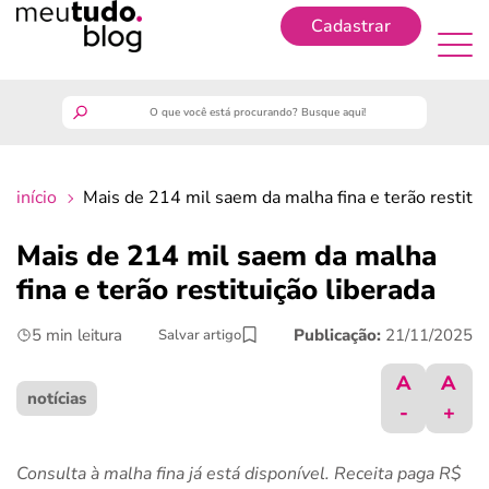
Cadastrar
Cadastrar
meutudo
início
Mais de 214 mil saem da malha fina e terão restitui
guia do trabalhador
Mais de 214 mil saem da malha
finanças
fina e terão restituição liberada
5 min leitura
Publicação:
21/11/2025
Salvar artigo
benefícios
A
A
crédito fácil
notícias
-
+
últimas notícias
Consulta à malha fina já está disponível. Receita paga R$