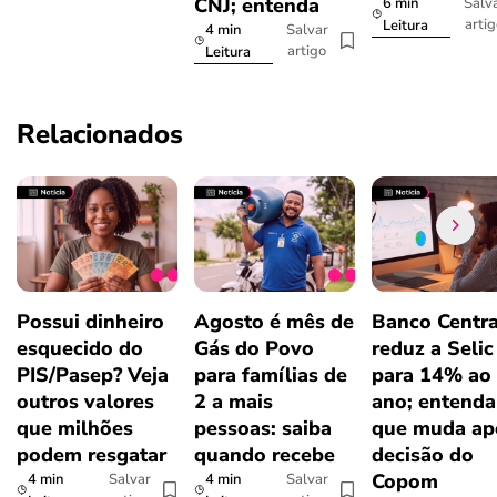
CNJ; entenda
6 min
Salv
arti
Leitura
4 min
Salvar
artigo
Leitura
Relacionados
Possui dinheiro
Agosto é mês de
Banco Centra
esquecido do
Gás do Povo
reduz a Selic
PIS/Pasep? Veja
para famílias de
para 14% ao
outros valores
2 a mais
ano; entenda
que milhões
pessoas: saiba
que muda ap
podem resgatar
quando recebe
decisão do
Copom
4 min
4 min
Salvar
Salvar