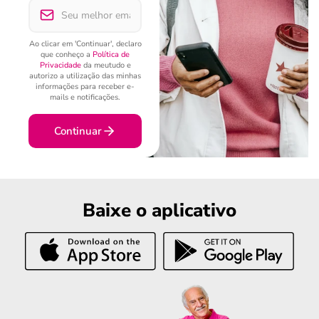
Ao clicar em 'Continuar', declaro
que conheço a
Política de
Privacidade
da meutudo e
autorizo a utilização das minhas
informações para receber e-
mails e notificações.
Continuar
Baixe o aplicativo