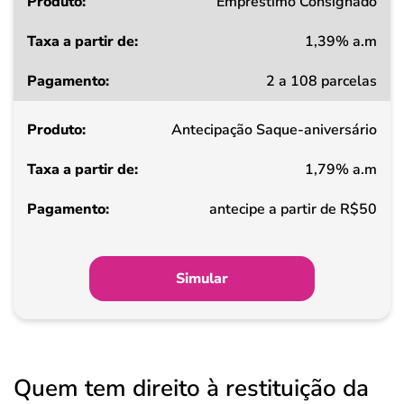
Produto
Empréstimo Consignado
1,39% a.m
Taxa
2 a 108 parcelas
a
partir
Antecipação Saque-aniversário
de
1,79% a.m
Pagamento
antecipe a partir de R$50
Simular
Quem tem direito à restituição da