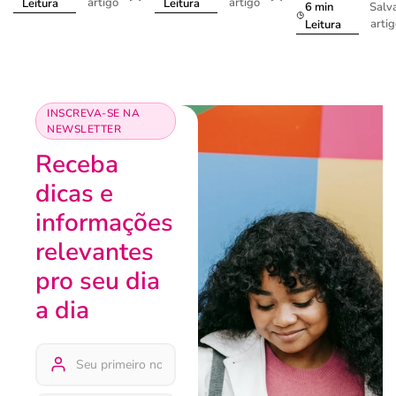
artigo
artigo
Leitura
Leitura
6 min
Salv
arti
Leitura
INSCREVA-SE NA
NEWSLETTER
Receba
dicas e
informações
relevantes
pro seu dia
a dia