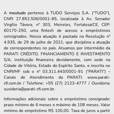
A
meutudo
pertence à TUDO Serviços S.A. (“TUDO”),
CNPJ 27.852.506/0001-85, localizada à Av. Senador
Virgílio Távora, nº 303, Meireles, Fortaleza/CE, CEP:
60170-250, uma fintech de acesso a empréstimos
consignados. Nossa atuação é pautada na Resolução nº
4.935, de 29 de julho de 2021, que disciplina a atuação
de correspondentes no país. Atuamos por intermédio da
PARATI CRÉDITO, FINANCIAMENTO E INVESTIMENTO
S/A, instituição financeira devidamente, com sede na
Cidade de Vitória, Estado do Espírito Santo, e inscrita no
CNPJ/MF sob o nº 03.311.443/0001-91 (“PARATI”) –
Canais de Atendimento da PARATI: www.parati-
cfi.com.br / Telefone: +55 (27) 2123-4777 / Ouvidoria:
ouvidoria@parati-cfi.com.br.
Informações adicionais sobre o empréstimo consignado:
prazo mínimo de 6 meses e máximo de 108 meses. Valor
mínimo de empréstimo R$ 100,00. Taxa de juros a partir