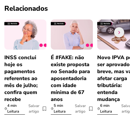
Relacionados
INSS conclui
É #FAKE: não
Novo IPVA p
hoje os
existe proposta
ser aprovad
pagamentos
no Senado para
breve, mas v
referentes ao
aposentadoria
afetar carga
mês de julho;
com idade
tributária:
confira quem
mínima de 67
entenda
recebe
anos
mudança
4 min
5 min
6 min
Salvar
Salvar
Salv
artigo
artigo
arti
Leitura
Leitura
Leitura