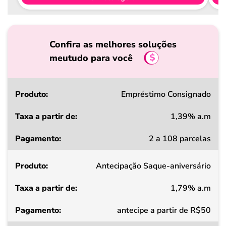
Confira as melhores soluções
meutudo para você
Produto
Empréstimo Consignado
1,39% a.m
Taxa
2 a 108 parcelas
a
partir
Antecipação Saque-aniversário
de
1,79% a.m
Pagamento
antecipe a partir de R$50