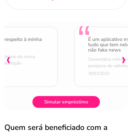
o respeito à minha
É um aplicativo mu
de
tudo que tem nele 
não fake news
‹
›
retirado da nossa
Comentário retirado 
 satisfação
pesquisa de satisfaçã
30/01/2023
Simular empréstimo
Quem será beneficiado com a