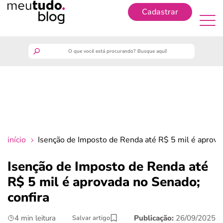
Cadastrar
Cadastrar
meutudo
guia do trabalhador
finanças
início
Isenção de Imposto de Renda até R$ 5 mil é aprova
benefícios
Isenção de Imposto de Renda até
R$ 5 mil é aprovada no Senado;
crédito fácil
confira
últimas notícias
4 min leitura
Publicação:
26/09/2025
Salvar artigo