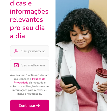
dicas e
informações
relevantes
pro seu dia
a dia
Ao clicar em 'Continuar', declaro
que conheço a
Política de
Privacidade
da meutudo e
autorizo a utilização das minhas
informações para receber e-
mails e notificações.
Continuar