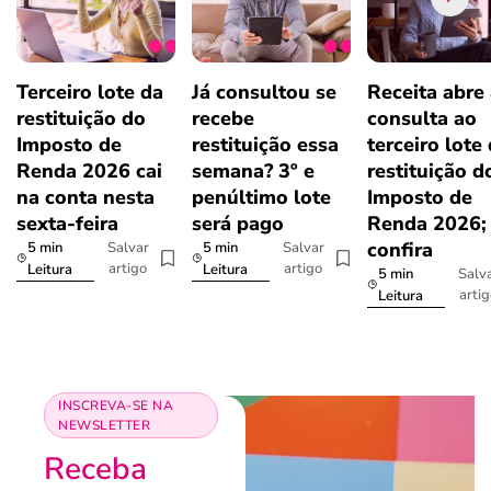
Terceiro lote da
Já consultou se
Receita abre
restituição do
recebe
consulta ao
Imposto de
restituição essa
terceiro lote
Renda 2026 cai
semana? 3º e
restituição d
na conta nesta
penúltimo lote
Imposto de
sexta-feira
será pago
Renda 2026;
confira
5 min
5 min
Salvar
Salvar
artigo
artigo
Leitura
Leitura
5 min
Salv
arti
Leitura
INSCREVA-SE NA
NEWSLETTER
Receba