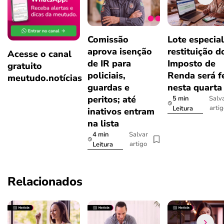
Comissão
Lote especial
aprova isenção
restituição d
Acesse o canal
de IR para
Imposto de
gratuito
policiais,
Renda será f
meutudo.notícias
guardas e
nesta quarta
peritos; até
5 min
Salv
arti
Leitura
inativos entram
na lista
4 min
Salvar
artigo
Leitura
Relacionados