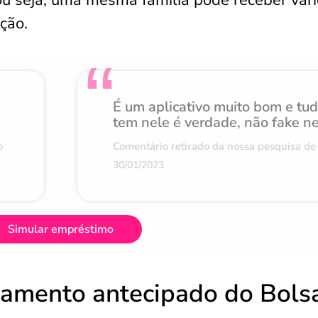
 ou seja, uma mesma família pode receber vár
ção.
É um aplicativo muito bom e tu
tem nele é verdade, não fake n
o
Comentário retirado da nossa pesquisa de 
30/01/2023
Simular empréstimo
amento antecipado do Bols