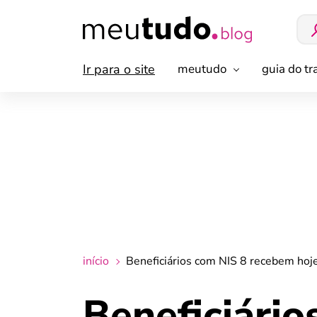
Ir para o site
meutudo
guia do t
início
Beneficiários com NIS 8 recebem hoje
Beneficiári