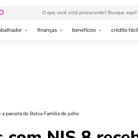
rabalhador
finanças
benefícios
crédito fáci
 a parcela do Bolsa Família de julho
os com NIS 8 rec