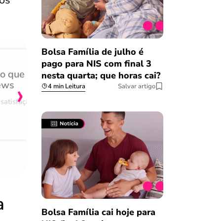
ios
Bolsa Família de julho é
pago para NIS com final 3
do que
Achei muito rápido, sem 
nesta quarta; que horas cai?
›
ews
burocracia
4 min Leitura
Salvar artigo
satisfação
Comentário retirado da nossa pes
08/03/2023
a
Bolsa Família cai hoje para