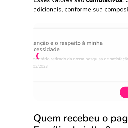
Esses valores são
cumulativos
,
adicionais, conforme sua composi
Atenção e o respeito à minha
‹
necessidade
Comentário retirado da nossa pesquisa de satisfaçã
07/03/2023
Quem recebeu o pag