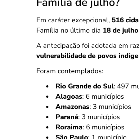
Família de julho?
Em caráter excepcional,
516 cid
Família no último dia
18 de julho
A antecipação foi adotada em ra
vulnerabilidade de povos indíg
Foram contemplados:
Rio Grande do Sul
: 497 mu
Alagoas
: 6 municípios
Amazonas
: 3 municípios
Paraná
: 3 municípios
Roraima
: 6 municípios
São Paulo
: 1 município