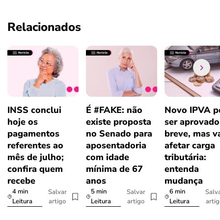
Relacionados
INSS conclui
É #FAKE: não
Novo IPVA p
hoje os
existe proposta
ser aprovad
pagamentos
no Senado para
breve, mas v
referentes ao
aposentadoria
afetar carga
mês de julho;
com idade
tributária:
confira quem
mínima de 67
entenda
recebe
anos
mudança
4 min
5 min
6 min
Salvar
Salvar
Salv
artigo
artigo
arti
Leitura
Leitura
Leitura