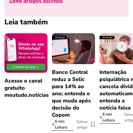
1548 artigos escritos
Leia também
Banco Central
Internação
reduz a Selic
psiquiátrica 
Acesse o canal
para 14% ao
cancela dívi
gratuito
ano; entenda o
automaticam
meutudo.notícias
que muda após
entenda a
decisão do
notícia falsa
Copom
6 min
Salv
arti
Leitura
6 min
Salvar
artigo
Leitura