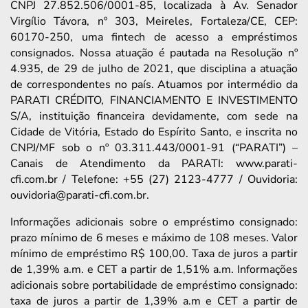
CNPJ 27.852.506/0001-85, localizada à Av. Senador
Virgílio Távora, nº 303, Meireles, Fortaleza/CE, CEP:
60170-250, uma fintech de acesso a empréstimos
consignados. Nossa atuação é pautada na Resolução nº
4.935, de 29 de julho de 2021, que disciplina a atuação
de correspondentes no país. Atuamos por intermédio da
PARATI CRÉDITO, FINANCIAMENTO E INVESTIMENTO
S/A, instituição financeira devidamente, com sede na
Cidade de Vitória, Estado do Espírito Santo, e inscrita no
CNPJ/MF sob o nº 03.311.443/0001-91 (“PARATI”) –
Canais de Atendimento da PARATI: www.parati-
cfi.com.br / Telefone: +55 (27) 2123-4777 / Ouvidoria:
ouvidoria@parati-cfi.com.br.
Informações adicionais sobre o empréstimo consignado:
prazo mínimo de 6 meses e máximo de 108 meses. Valor
mínimo de empréstimo R$ 100,00. Taxa de juros a partir
de 1,39% a.m. e CET a partir de 1,51% a.m. Informações
adicionais sobre portabilidade de empréstimo consignado:
taxa de juros a partir de 1,39% a.m e CET a partir de