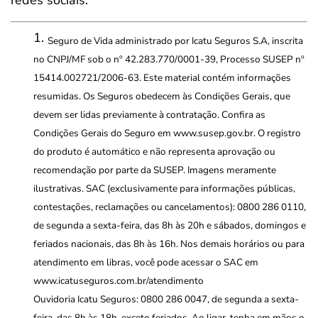
redes sociais.
Seguro de Vida administrado por Icatu Seguros S.A, inscrita
no CNPJ/MF sob o nº 42.283.770/0001-39, Processo SUSEP nº
15414.002721/2006-63. Este material contém informações
resumidas. Os Seguros obedecem às Condições Gerais, que
devem ser lidas previamente à contratação. Confira as
Condições Gerais do Seguro em www.susep.gov.br. O registro
do produto é automático e não representa aprovação ou
recomendação por parte da SUSEP. Imagens meramente
ilustrativas. SAC (exclusivamente para informações públicas,
contestações, reclamações ou cancelamentos): 0800 286 0110,
de segunda a sexta-feira, das 8h às 20h e sábados, domingos e
feriados nacionais, das 8h às 16h. Nos demais horários ou para
atendimento em libras, você pode acessar o SAC em
www.icatuseguros.com.br/atendimento
Ouvidoria Icatu Seguros: 0800 286 0047, de segunda a sexta-
feira, das 8h às 18h, exceto feriados. Ao ligar, tenha em mãos o