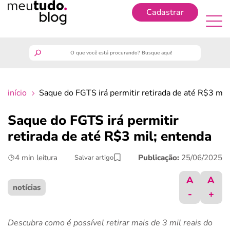
Cadastrar
Cadastrar
meutudo
início
Saque do FGTS irá permitir retirada de até R$3 mil
guia do trabalhador
Saque do FGTS irá permitir
finanças
retirada de até R$3 mil; entenda
4 min leitura
Publicação:
25/06/2025
Salvar artigo
benefícios
A
A
crédito fácil
notícias
-
+
últimas notícias
Descubra como é possível retirar mais de 3 mil reais do