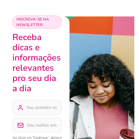
INSCREVA-SE NA
NEWSLETTER
Receba
dicas e
informações
relevantes
pro seu dia
a dia
Ao clicar em 'Continuar', declaro