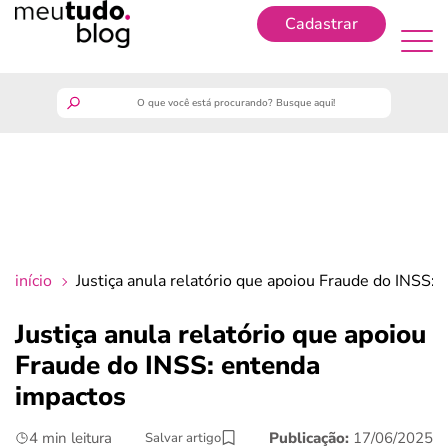
Cadastrar
Cadastrar
meutudo
guia do trabalhador
finanças
início
Justiça anula relatório que apoiou Fraude do INSS:
benefícios
Justiça anula relatório que apoiou
Fraude do INSS: entenda
crédito fácil
impactos
últimas notícias
4 min leitura
Publicação:
17/06/2025
Salvar artigo