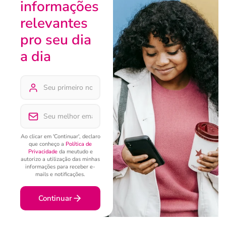
informações
relevantes
pro seu dia
a dia
Ao clicar em 'Continuar', declaro
que conheço a
Política de
Privacidade
da meutudo e
autorizo a utilização das minhas
informações para receber e-
mails e notificações.
Continuar