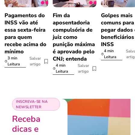
Pagamentos do
Fim da
Golpes mais
INSS vão até
aposentadoria
comuns para
essa sexta-feira
compulsória de
pegar dados
para quem
juiz como
beneficiários
recebe acima do
punição máxima
INSS
mínimo
é aprovado pelo
4 min
Salv
arti
Leitura
CNJ; entenda
3 min
Salvar
artigo
Leitura
4 min
Salvar
artigo
Leitura
INSCREVA-SE NA
NEWSLETTER
Receba
dicas e