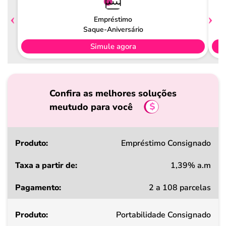
Empréstimo
Saque-Aniversário
Simule agora
Confira as melhores soluções
meutudo para você
Produto
Empréstimo Consignado
1,39% a.m
Taxa
2 a 108 parcelas
a
partir
Portabilidade Consignado
de