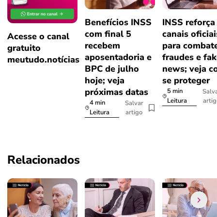
Benefícios INSS
INSS reforça
com final 5
canais oficiai
Acesse o canal
recebem
para combat
gratuito
aposentadoria e
fraudes e fa
meutudo.notícias
BPC de julho
news; veja 
hoje; veja
se proteger
próximas datas
5 min
Salv
arti
Leitura
4 min
Salvar
artigo
Leitura
Relacionados