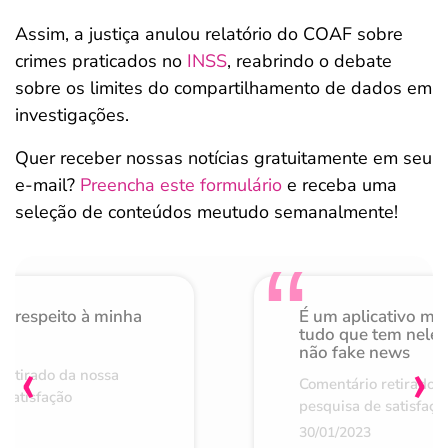
Assim, a justiça anulou relatório do COAF sobre
crimes praticados no
INSS
, reabrindo o debate
sobre os limites do compartilhamento de dados em
investigações.
Quer receber nossas notícias gratuitamente em seu
e-mail?
Preencha este formulário
e receba uma
seleção de conteúdos meutudo semanalmente!
o respeito à minha
É um aplicativo mu
de
tudo que tem nele 
não fake news
‹
›
retirado da nossa
Comentário retirado 
 satisfação
pesquisa de satisfaçã
30/01/2023