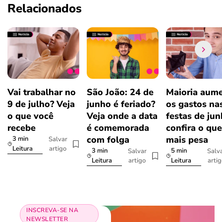
Relacionados
Vai trabalhar no
São João: 24 de
Maioria aum
9 de julho? Veja
junho é feriado?
os gastos na
o que você
Veja onde a data
festas de jun
recebe
é comemorada
confira o que
com folga
mais pesa
3 min
Salvar
artigo
Leitura
3 min
5 min
Salvar
Salv
artigo
arti
Leitura
Leitura
INSCREVA-SE NA
NEWSLETTER