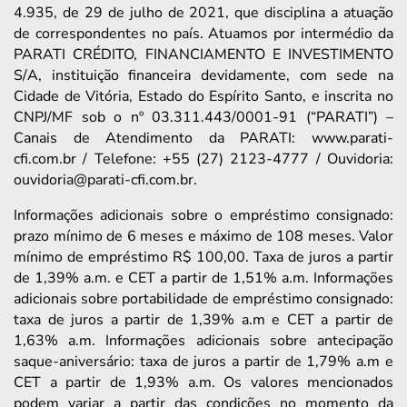
4.935, de 29 de julho de 2021, que disciplina a atuação
de correspondentes no país. Atuamos por intermédio da
PARATI CRÉDITO, FINANCIAMENTO E INVESTIMENTO
S/A, instituição financeira devidamente, com sede na
Cidade de Vitória, Estado do Espírito Santo, e inscrita no
CNPJ/MF sob o nº 03.311.443/0001-91 (“PARATI”) –
Canais de Atendimento da PARATI: www.parati-
cfi.com.br / Telefone: +55 (27) 2123-4777 / Ouvidoria:
ouvidoria@parati-cfi.com.br.
Informações adicionais sobre o empréstimo consignado:
prazo mínimo de 6 meses e máximo de 108 meses. Valor
mínimo de empréstimo R$ 100,00. Taxa de juros a partir
de 1,39% a.m. e CET a partir de 1,51% a.m. Informações
adicionais sobre portabilidade de empréstimo consignado:
taxa de juros a partir de 1,39% a.m e CET a partir de
1,63% a.m. Informações adicionais sobre antecipação
saque-aniversário: taxa de juros a partir de 1,79% a.m e
CET a partir de 1,93% a.m. Os valores mencionados
podem variar a partir das condições no momento da