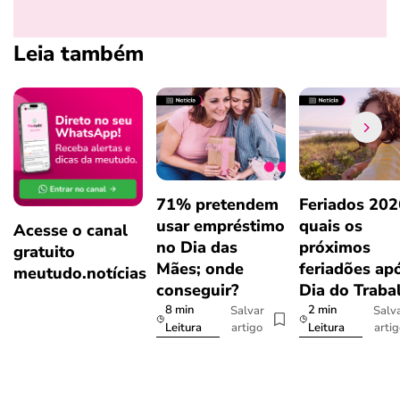
Leia também
71% pretendem
Feriados 202
usar empréstimo
quais os
Acesse o canal
no Dia das
próximos
gratuito
Mães; onde
feriadões ap
meutudo.notícias
conseguir?
Dia do Traba
8 min
2 min
Salvar
Salv
artigo
arti
Leitura
Leitura