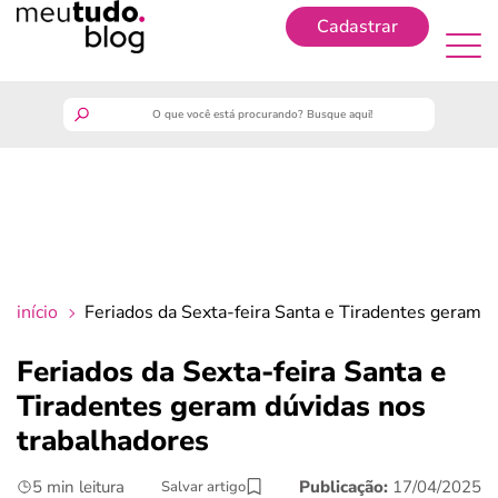
Cadastrar
Cadastrar
meutudo
guia do trabalhador
finanças
início
Feriados da Sexta-feira Santa e Tiradentes geram d
benefícios
Feriados da Sexta-feira Santa e
Tiradentes geram dúvidas nos
crédito fácil
trabalhadores
últimas notícias
5 min leitura
Publicação:
17/04/2025
Salvar artigo