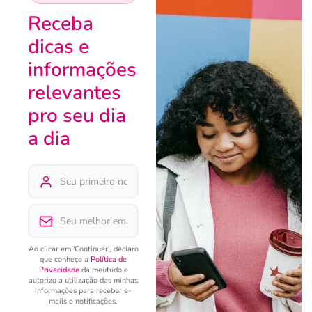
Receba
dicas e
informações
relevantes
pro seu dia
a dia
Ao clicar em 'Continuar', declaro
que conheço a
Política de
Privacidade
da meutudo e
autorizo a utilização das minhas
informações para receber e-
mails e notificações.