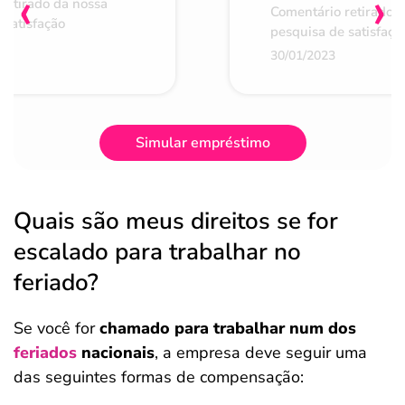
‹
›
retirado da nossa
Comentário retirado 
 satisfação
pesquisa de satisfaçã
30/01/2023
Simular empréstimo
Quais são meus direitos se for
escalado para trabalhar no
feriado?
Se você for
chamado para trabalhar num dos
feriados
nacionais
, a empresa deve seguir uma
das seguintes formas de compensação: