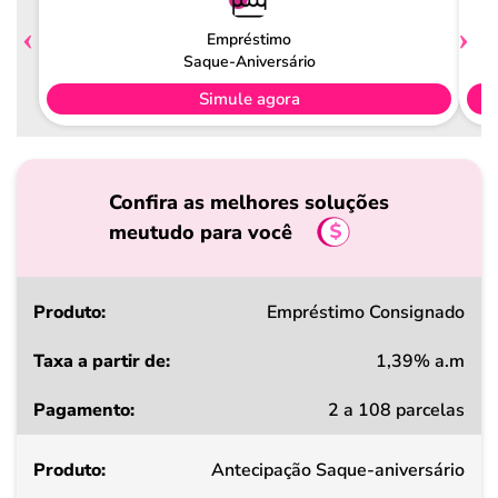
Empréstimo
Saque-Aniversário
Simule agora
Confira as melhores soluções
meutudo para você
Produto
Empréstimo Consignado
1,39% a.m
Taxa
2 a 108 parcelas
a
partir
Antecipação Saque-aniversário
de