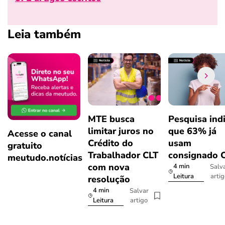
Leia também
MTE busca
Pesquisa ind
limitar juros no
que 63% já
Acesse o canal
Crédito do
usam
gratuito
Trabalhador CLT
consignado 
meutudo.notícias
com nova
4 min
Salv
arti
Leitura
resolução
4 min
Salvar
artigo
Leitura