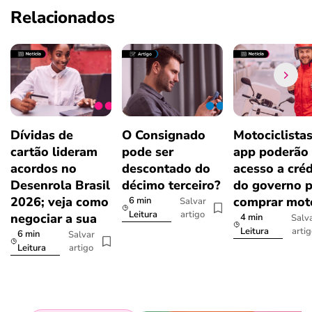
Relacionados
Dívidas de
O Consignado
Motociclista
cartão lideram
pode ser
app poderão 
acordos no
descontado do
acesso a créd
Desenrola Brasil
décimo terceiro?
do governo p
2026; veja como
comprar mot
6 min
Salvar
artigo
Leitura
negociar a sua
4 min
Salv
arti
Leitura
6 min
Salvar
artigo
Leitura