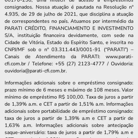
60170-250, uma fintech de acesso a empréstimos
consignados. Nossa atuação é pautada na Resolução nº
4.935, de 29 de julho de 2021, que disciplina a atuação
de correspondentes no país. Atuamos por intermédio da
PARATI CRÉDITO, FINANCIAMENTO E INVESTIMENTO
S/A, instituição financeira devidamente, com sede na
Cidade de Vitória, Estado do Espírito Santo, e inscrita no
CNPJ/MF sob o nº 03.311.443/0001-91 (“PARATI”) –
Canais de Atendimento da PARATI: www.parati-
cfi.com.br / Telefone: +55 (27) 2123-4777 / Ouvidoria:
ouvidoria@parati-cfi.com.br.
Informações adicionais sobre o empréstimo consignado:
prazo mínimo de 6 meses e máximo de 108 meses. Valor
mínimo de empréstimo R$ 100,00. Taxa de juros a partir
de 1,39% a.m. e CET a partir de 1,51% a.m. Informações
adicionais sobre portabilidade de empréstimo consignado:
taxa de juros a partir de 1,39% a.m e CET a partir de
1,63% a.m. Informações adicionais sobre antecipação
saque-aniversário: taxa de juros a partir de 1,79% a.m e