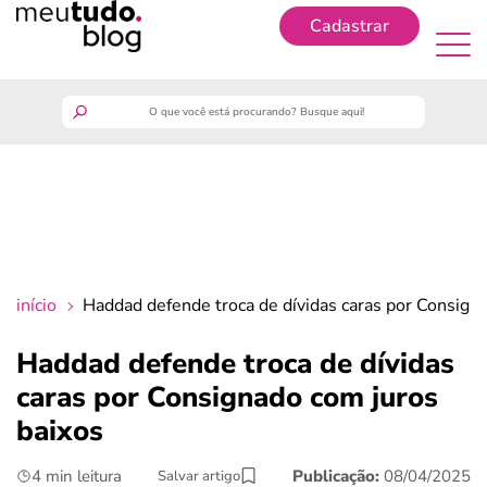
Cadastrar
Cadastrar
meutudo
guia do trabalhador
finanças
início
Haddad defende troca de dívidas caras por Consign
benefícios
Haddad defende troca de dívidas
caras por Consignado com juros
crédito fácil
baixos
últimas notícias
4 min leitura
Publicação:
08/04/2025
Salvar artigo