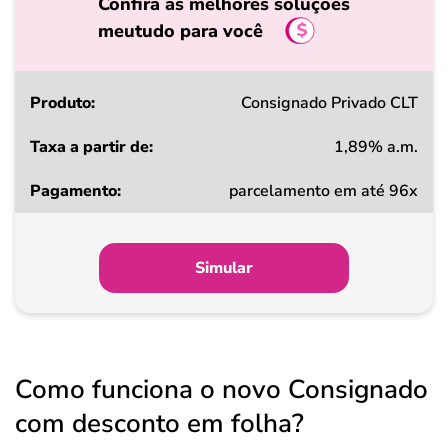
Confira as melhores soluções
meutudo para você
Produto
Consignado Privado CLT
1,89% a.m.
Taxa
parcelamento em até 96x
a
partir
de
Simular
Pagamento
Como funciona o novo Consignado
com desconto em folha?