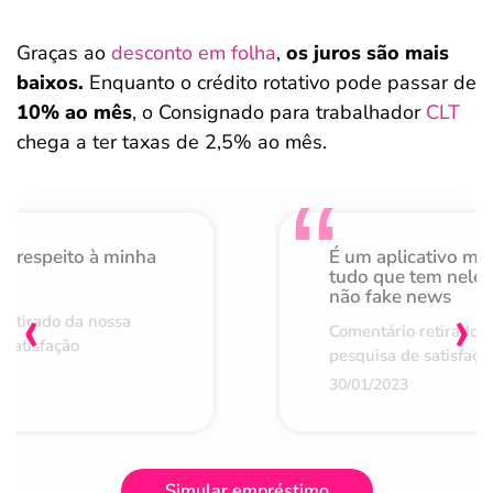
Graças ao
desconto em folha
,
os juros são mais
baixos.
Enquanto o crédito rotativo pode passar de
10% ao mês
, o Consignado para trabalhador
CLT
chega a ter taxas de 2,5% ao mês.
o respeito à minha
É um aplicativo mu
de
tudo que tem nele 
não fake news
‹
›
retirado da nossa
Comentário retirado 
 satisfação
pesquisa de satisfaçã
30/01/2023
Simular empréstimo