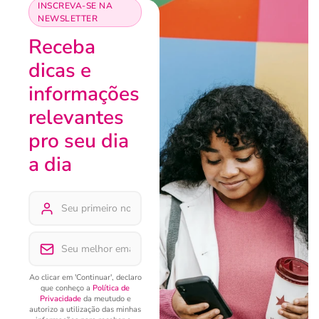
INSCREVA-SE NA
NEWSLETTER
Receba
dicas e
informações
relevantes
pro seu dia
a dia
Ao clicar em 'Continuar', declaro
que conheço a
Política de
Privacidade
da meutudo e
autorizo a utilização das minhas