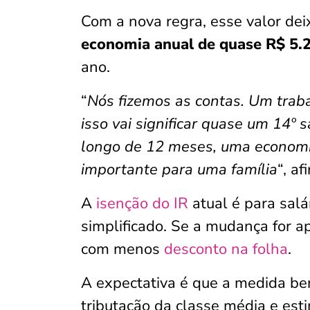
Com a nova regra, esse valor dei
economia anual de quase R$ 5.
ano.
“
Nós fizemos as contas. Um traba
isso vai significar quase um 14º 
longo de 12 meses, uma economia
importante para uma família
“, a
A
isenção do IR
atual é para salá
simplificado. Se a mudança for a
com menos
desconto na folha
.
A expectativa é que a medida ben
tributação da classe média e es