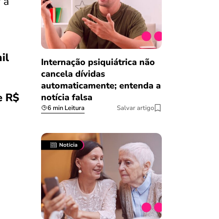
 a
il
Internação psiquiátrica não
cancela dívidas
automaticamente; entenda a
e R$
notícia falsa
6 min Leitura
Salvar artigo