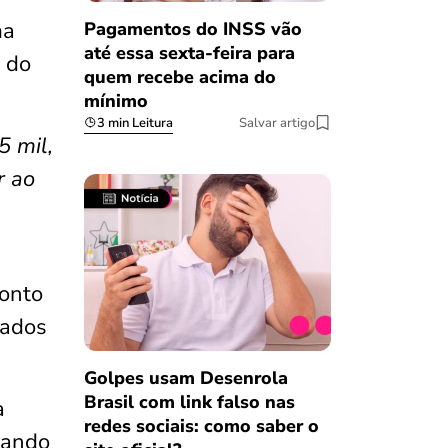
ma
Pagamentos do INSS vão
até essa sexta-feira para
o do
quem recebe acima do
mínimo
3 min Leitura
Salvar artigo
5 mil,
r ao
conto
iados
Golpes usam Desenrola
Brasil com link falso nas
a
redes sociais: como saber o
lando