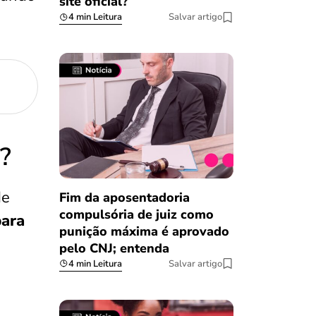
site oficial?
4 min Leitura
Salvar artigo
?
de
Fim da aposentadoria
compulsória de juiz como
para
punição máxima é aprovado
pelo CNJ; entenda
4 min Leitura
Salvar artigo