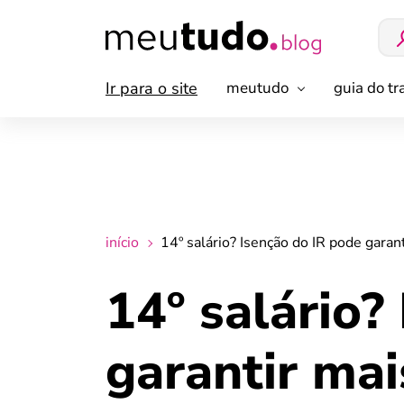
Ir para o site
meutudo
guia do t
início
14º salário? Isenção do IR pode garan
14º salário?
garantir mai