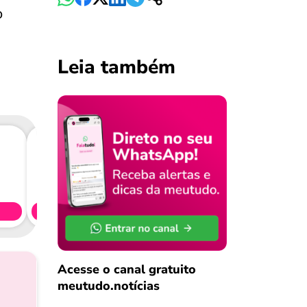
o
Leia também
Consig
CL
Simule 
Acesse o canal gratuito
meutudo.notícias