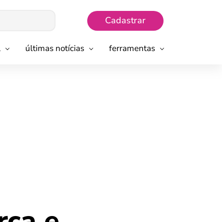
Cadastrar
l
últimas notícias
ferramentas
rça e