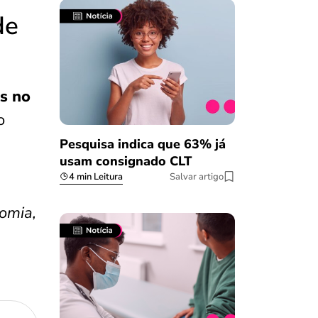
de
s no
o
Pesquisa indica que 63% já
usam consignado CLT
4 min Leitura
Salvar artigo
omia,