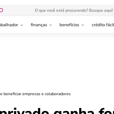
rabalhador
finanças
benefícios
crédito fáci
de beneficiar empresas e colaboradores
privado ganha fo