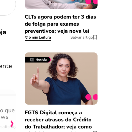
CLTs agora podem ter 3 dias
de folga para exames
preventivos; veja nova lei
ja
5 min Leitura
Salvar artigo
mente
do que
Achei muito rápido, sem 
FGTS Digital começa a
›
ews
burocracia
receber atrasos do Crédito
do Trabalhador; veja como
satisfação
Comentário retirado da nossa pes