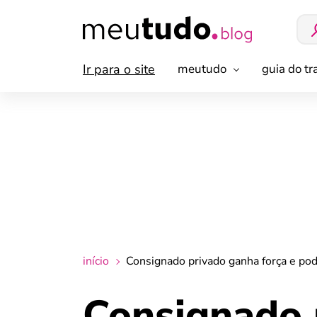
Ir para o site
meutudo
guia do t
início
Consignado privado ganha força e po
Consignado 