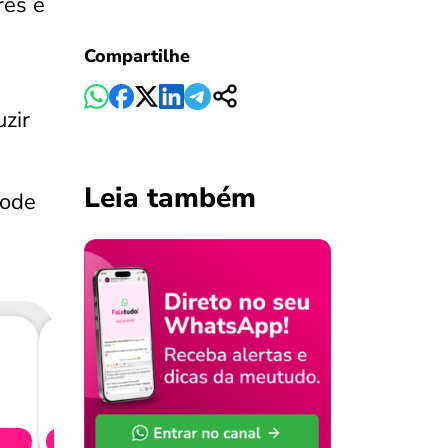
res e
Compartilhe
zir
Leia também
pode
Consig
CL
Simule 