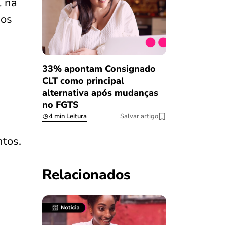
l na
dos
33% apontam Consignado
CLT como principal
alternativa após mudanças
no FGTS
4 min Leitura
Salvar artigo
ntos.
Relacionados