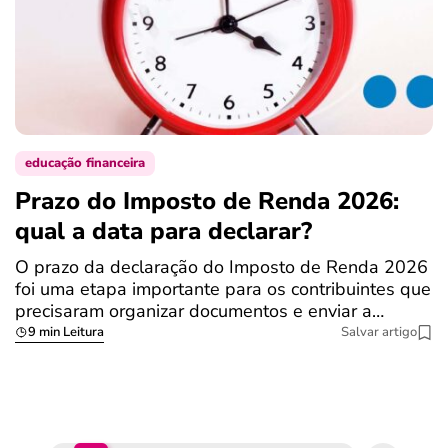
educação financeira
Prazo do Imposto de Renda 2026:
C
qual a data para declarar?
r
R
O prazo da declaração do Imposto de Renda 2026
foi uma etapa importante para os contribuintes que
A
precisaram organizar documentos e enviar a…
m
9 min Leitura
Salvar artigo
q
S