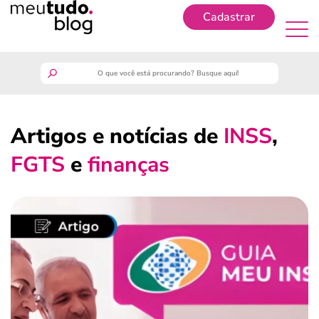
Cadastrar
Cadastrar
meutudo
Artigos e notícias de
INSS
,
guia do trabalhador
FGTS
e
finanças
finanças
benefícios
crédito fácil
últimas notícias