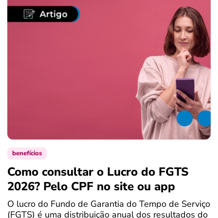
benefícios
Como consultar o Lucro do FGTS
C
2026? Pelo CPF no site ou app
P
O lucro do Fundo de Garantia do Tempo de Serviço
S
(FGTS) é uma distribuição anual dos resultados do
d