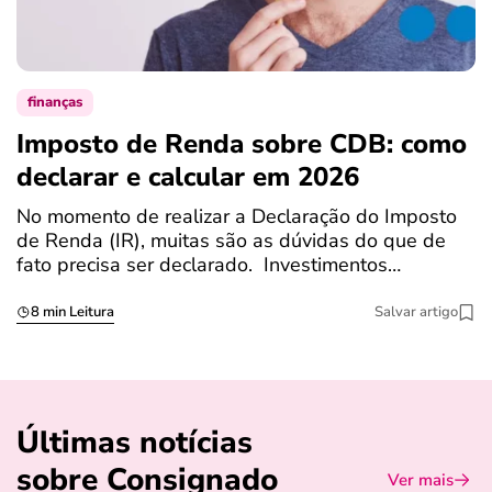
finanças
Imposto de Renda sobre CDB: como
N
declarar e calcular em 2026
a
No momento de realizar a Declaração do Imposto
T
de Renda (IR), muitas são as dúvidas do que de
c
fato precisa ser declarado. Investimentos…
c
8 min Leitura
Salvar artigo
Últimas notícias
sobre Consignado
Ver mais