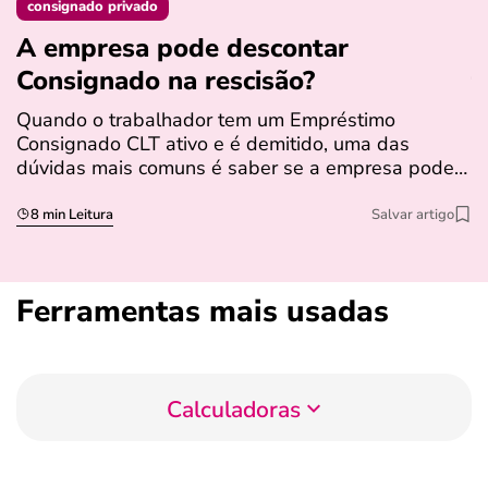
consignado privado
A empresa pode descontar
N
Consignado na rescisão​?
t
Quando o trabalhador tem um Empréstimo
N
Consignado CLT ativo e é demitido, uma das
l
dúvidas mais comuns é saber se a empresa pode…
e
s
8 min Leitura
Salvar artigo
Ferramentas mais usadas
Calculadoras