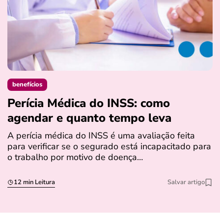
benefícios
Perícia Médica do INSS: como
D
agendar e quanto tempo leva
a
s
A perícia médica do INSS é uma avaliação feita
para verificar se o segurado está incapacitado para
O
o trabalho por motivo de doença…
I
q
12 min Leitura
Salvar artigo