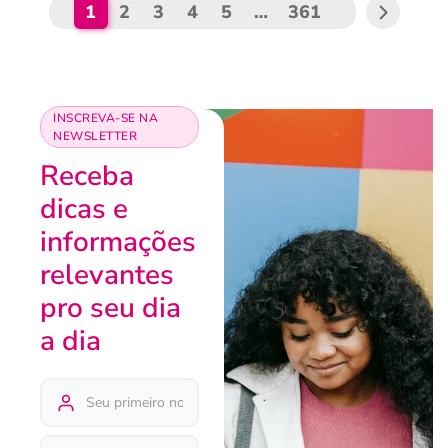
1
2
3
4
5
…
361
INSCREVA-SE NA
NEWSLETTER
Receba
dicas e
informações
relevantes
pro seu dia
a dia