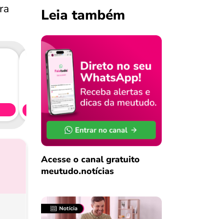
ra
Leia também
Consig
CL
Simule 
Acesse o canal gratuito
meutudo.notícias