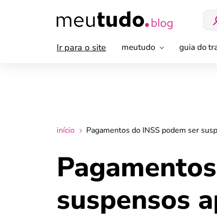
Ir para o site
meutudo
guia do t
início
Pagamentos do INSS podem ser susp
Pagamentos
suspensos a