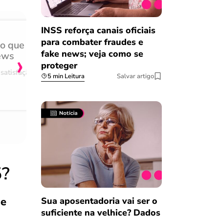
INSS reforça canais oficiais
para combater fraudes e
do que
Achei muito rápido, sem 
›
fake news; veja como se
ews
burocracia
proteger
satisfação
Comentário retirado da nossa pes
5 min Leitura
Salvar artigo
08/03/2023
5?
ue
Sua aposentadoria vai ser o
suficiente na velhice? Dados