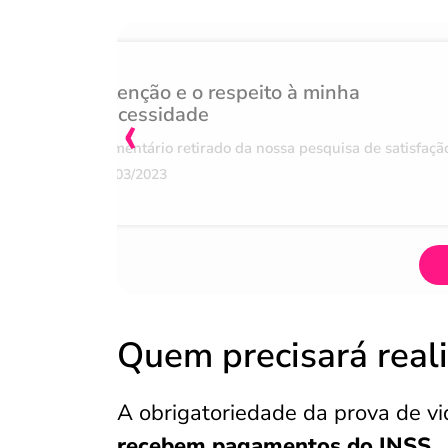
Atenção e o respeito à minha
‹
necessidade
Comentário retirado da nossa pesquisa de satisfaçã
07/03/2023
Quem precisará real
A obrigatoriedade da prova de v
recebem pagamentos do INSS.