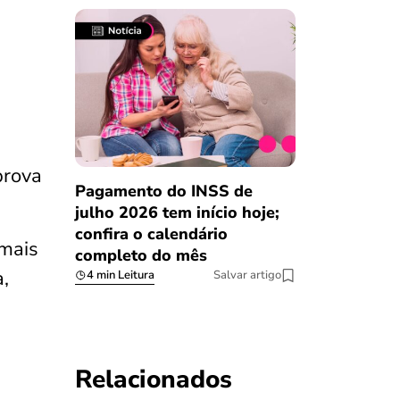
prova
Pagamento do INSS de
julho 2026 tem início hoje;
confira o calendário
 mais
completo do mês
a,
4 min Leitura
Salvar artigo
Relacionados