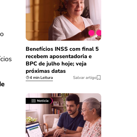
 o
Benefícios INSS com final 5
recebem aposentadoria e
cios
BPC de julho hoje; veja
próximas datas
4 min Leitura
Salvar artigo
de
e