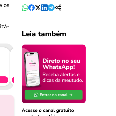
e os
izá-
Leia também
Consig
CL
Simule 
Acesse o canal gratuito