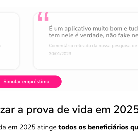
É um aplicativo muito bom e tu
tem nele é verdade, não fake n
o
Comentário retirado da nossa pesquisa de 
30/01/2023
Simular empréstimo
izar a prova de vida em 202
ida em 2025 atinge
todos os beneficiários q