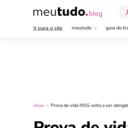
Ir para o site
meutudo
guia do t
início
Prova de vida INSS volta a ser obrig
Prova de vid