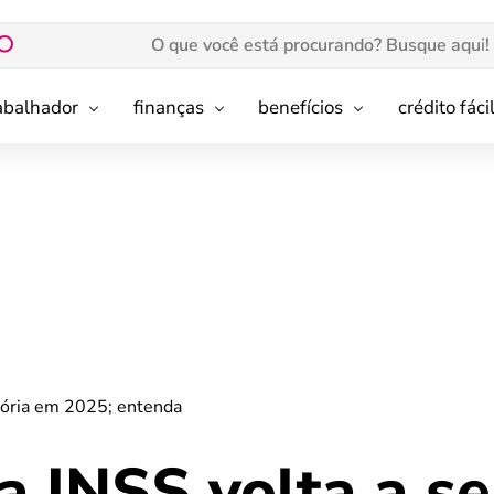
rabalhador
finanças
benefícios
crédito fáci
atória em 2025; entenda
a INSS volta a se