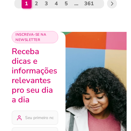
1
2
3
4
5
…
361
INSCREVA-SE NA
NEWSLETTER
Receba
dicas e
informações
relevantes
pro seu dia
a dia