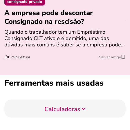
consignado privado
A empresa pode descontar
N
Consignado na rescisão​?
t
Quando o trabalhador tem um Empréstimo
N
Consignado CLT ativo e é demitido, uma das
l
dúvidas mais comuns é saber se a empresa pode…
e
s
8 min Leitura
Salvar artigo
Ferramentas mais usadas
Calculadoras