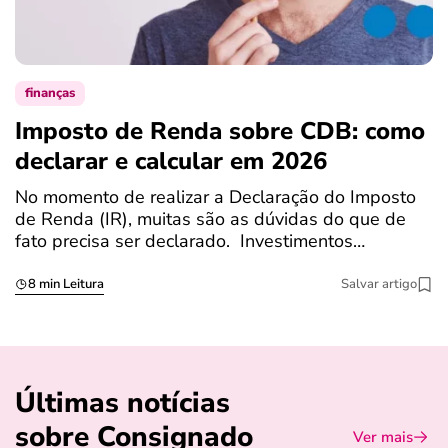
finanças
Imposto de Renda sobre CDB: como
N
declarar e calcular em 2026
a
No momento de realizar a Declaração do Imposto
T
de Renda (IR), muitas são as dúvidas do que de
c
fato precisa ser declarado. Investimentos…
c
8 min Leitura
Salvar artigo
Últimas notícias
sobre Consignado
Ver mais