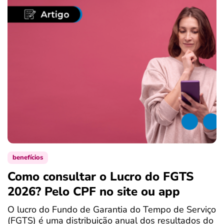
benefícios
Como consultar o Lucro do FGTS
C
2026? Pelo CPF no site ou app
P
O lucro do Fundo de Garantia do Tempo de Serviço
S
(FGTS) é uma distribuição anual dos resultados do
d