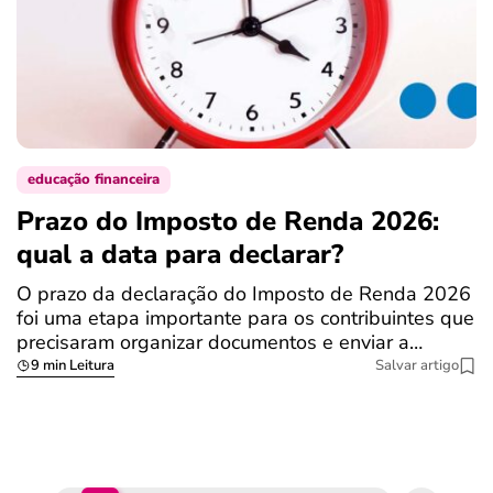
educação financeira
Prazo do Imposto de Renda 2026:
C
qual a data para declarar?
r
R
O prazo da declaração do Imposto de Renda 2026
foi uma etapa importante para os contribuintes que
A
precisaram organizar documentos e enviar a…
m
9 min Leitura
Salvar artigo
q
S