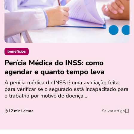
benefícios
Perícia Médica do INSS: como
D
agendar e quanto tempo leva
a
s
A perícia médica do INSS é uma avaliação feita
para verificar se o segurado está incapacitado para
O
o trabalho por motivo de doença…
I
q
12 min Leitura
Salvar artigo