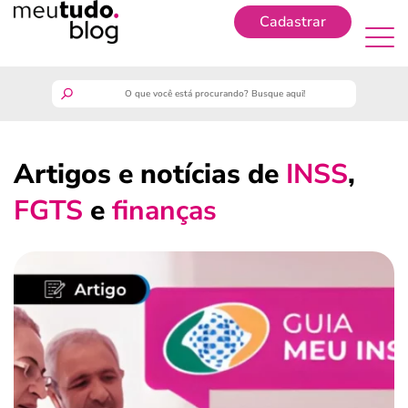
Cadastrar
Cadastrar
meutudo
Artigos e notícias de
INSS
,
guia do trabalhador
FGTS
e
finanças
finanças
benefícios
crédito fácil
últimas notícias