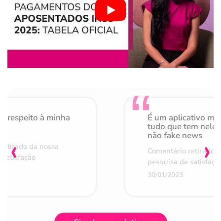
o respeito à minha
É um aplicativo mu
de
tudo que tem nele 
não fake news
‹
›
retirado da nossa
Comentário retirado 
 satisfação
pesquisa de satisfaçã
30/01/2023