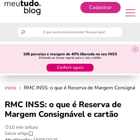
Cadastrar
Cadastrar
meutudo
108 parcelas e margem de 40% liberada no seu INSS
Entenda as novas regras para o seu crédito
guia do trabalhador
Conferir agora
finanças
início
RMC INSS: o que é Reserva de Margem Consignável
benefícios
RMC INSS: o que é Reserva de
Margem Consignável e cartão
crédito fácil
10 min leitura
últimas notícias
Salvar artigo