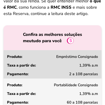
valor da sua renda. Se quer entender melhor
o que
é RMC
, como funciona a
RMC INSS
e mais sobre
esta Reserva, continue a leitura deste artigo.
Confira as melhores soluções
meutudo para você
Produto
Empréstimo Consignado
1,39% a.m
Taxa
2 a 108 parcelas
a
partir
de
Portabilidade Consignado
1,39% a.m
Pagamento
60 a 108 parcelas