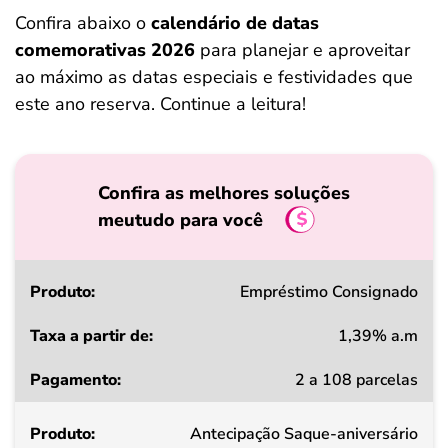
ferramentas
Confira abaixo o
calendário de datas
comemorativas 2026
para planejar e aproveitar
ao máximo as datas especiais e festividades que
este ano reserva. Continue a leitura!
Confira as melhores soluções
meutudo para você
Produto
Empréstimo Consignado
1,39% a.m
Taxa
2 a 108 parcelas
a
partir
Antecipação Saque-aniversário
de