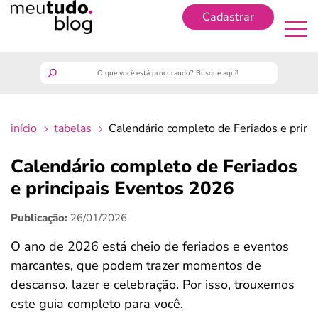
Cadastrar
Cadastrar
meutudo
início
tabelas
Calendário completo de Feriados e princ
guia do trabalhador
Calendário completo de Feriados
finanças
e principais Eventos 2026
Publicação:
26/01/2026
benefícios
O ano de 2026 está cheio de feriados e eventos
crédito fácil
marcantes, que podem trazer momentos de
descanso, lazer e celebração. Por isso, trouxemos
últimas notícias
este guia completo para você.