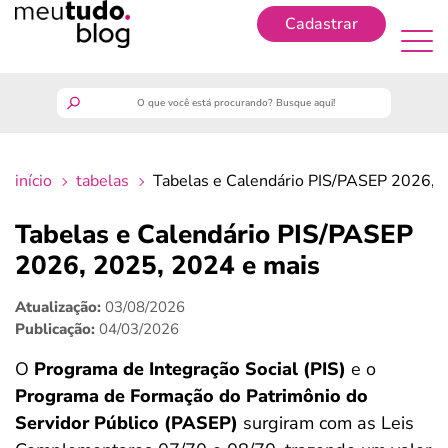
Cadastrar
Cadastrar
meutudo
início
tabelas
Tabelas e Calendário PIS/PASEP 2026, 
guia do trabalhador
Tabelas e Calendário PIS/PASEP
finanças
2026, 2025, 2024 e mais
Atualização:
03/08/2026
benefícios
Publicação:
04/03/2026
crédito fácil
O
Programa de Integração Social (PIS)
e o
Programa de Formação do Patrimônio do
últimas notícias
Servidor Público (PASEP)
surgiram com as Leis