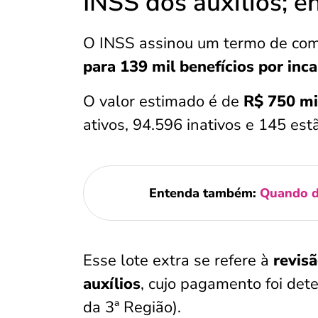
INSS dos auxílios; e
O INSS assinou um termo de com
para 139 mil benefícios por inc
O valor estimado é de
R$ 750 mi
ativos, 94.596 inativos e 145 es
Entenda também:
Quando de
Esse lote extra se refere à
revis
auxílios
, cujo pagamento foi det
da 3ª Região).