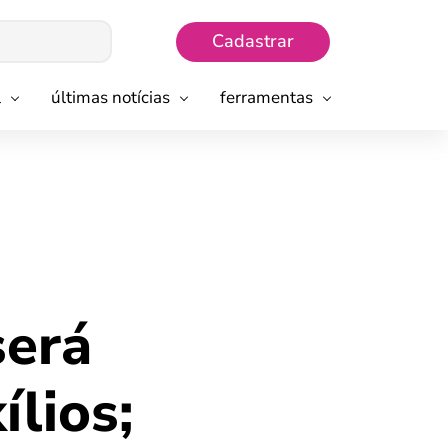
Cadastrar
l
últimas notícias
ferramentas
será
lios;