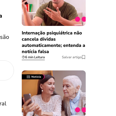
a
Internação psiquiátrica não
 são
cancela dívidas
automaticamente; entenda a
notícia falsa
6 min Leitura
Salvar artigo
ral