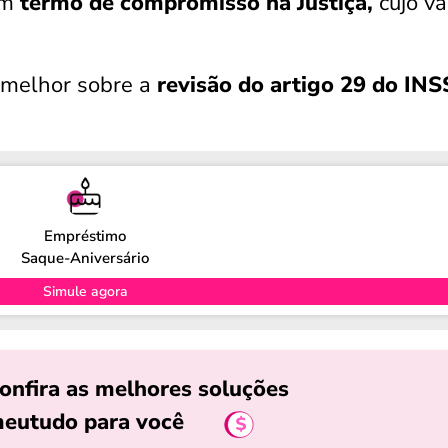
um
termo de compromisso na Justiça,
cujo va
r melhor sobre a
revisão do artigo 29 do INS
Empréstimo
Saque-Aniversário
Simule agora
onfira as melhores soluções
eutudo para você