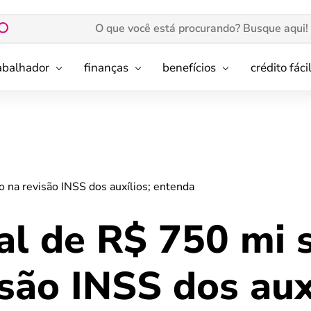
rabalhador
finanças
benefícios
crédito fáci
o na revisão INSS dos auxílios; entenda
al de R$ 750 mi 
são INSS dos auxí