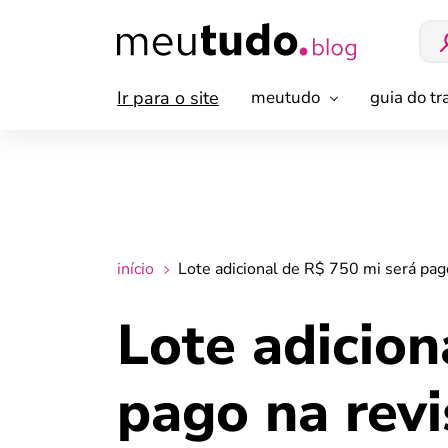
Ir para o site
meutudo
guia do t
início
Lote adicional de R$ 750 mi será pag
Lote adicion
pago na revi