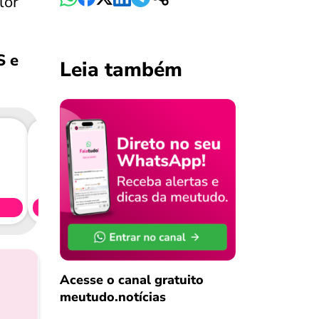
lor
S e
Leia também
Consig
CL
Simule 
Acesse o canal gratuito
meutudo.notícias