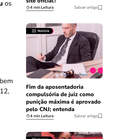
site oficial?
ou
os
4 min Leitura
Salvar artigo
ebem
Fim da aposentadoria
12,
compulsória de juiz como
punição máxima é aprovado
pelo CNJ; entenda
4 min Leitura
Salvar artigo