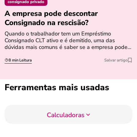
consignado privado
A empresa pode descontar
N
Consignado na rescisão​?
t
Quando o trabalhador tem um Empréstimo
N
Consignado CLT ativo e é demitido, uma das
l
dúvidas mais comuns é saber se a empresa pode…
e
s
8 min Leitura
Salvar artigo
Ferramentas mais usadas
Calculadoras