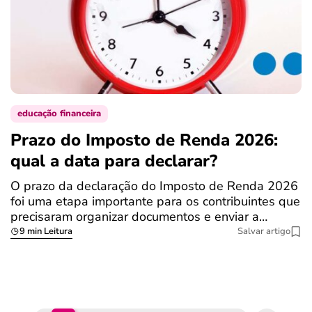
educação financeira
Prazo do Imposto de Renda 2026:
C
qual a data para declarar?
r
R
O prazo da declaração do Imposto de Renda 2026
foi uma etapa importante para os contribuintes que
A
precisaram organizar documentos e enviar a…
m
9 min Leitura
Salvar artigo
q
S