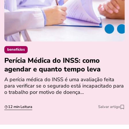
benefícios
Perícia Médica do INSS: como
D
agendar e quanto tempo leva
a
s
A perícia médica do INSS é uma avaliação feita
para verificar se o segurado está incapacitado para
O
o trabalho por motivo de doença…
I
q
12 min Leitura
Salvar artigo