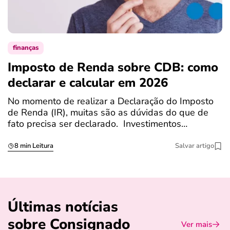
finanças
Imposto de Renda sobre CDB: como
N
declarar e calcular em 2026
a
No momento de realizar a Declaração do Imposto
T
de Renda (IR), muitas são as dúvidas do que de
c
fato precisa ser declarado. Investimentos…
c
8 min Leitura
Salvar artigo
Últimas notícias
sobre Consignado
Ver mais