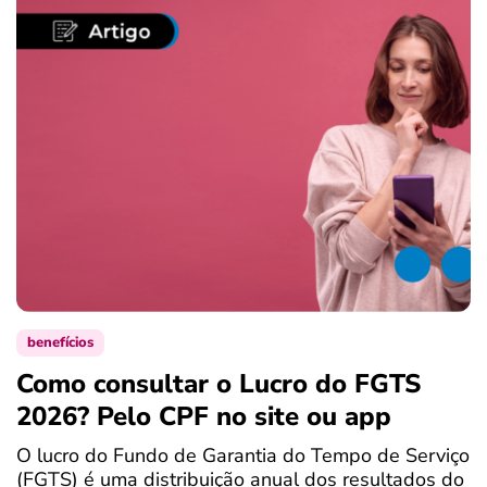
benefícios
Como consultar o Lucro do FGTS
C
2026? Pelo CPF no site ou app
P
O lucro do Fundo de Garantia do Tempo de Serviço
S
(FGTS) é uma distribuição anual dos resultados do
d