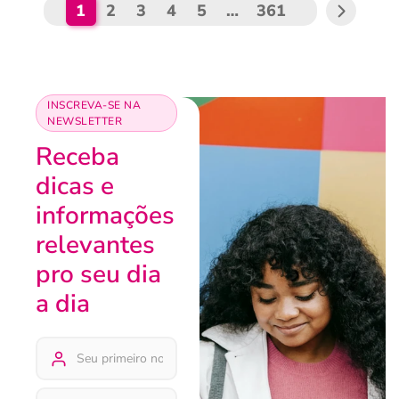
1
2
3
4
5
…
361
INSCREVA-SE NA
NEWSLETTER
Receba
dicas e
informações
relevantes
pro seu dia
a dia