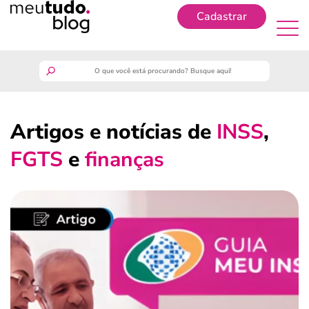
Cadastrar
Cadastrar
meutudo
Artigos e notícias de
INSS
,
guia do trabalhador
FGTS
e
finanças
finanças
benefícios
crédito fácil
últimas notícias