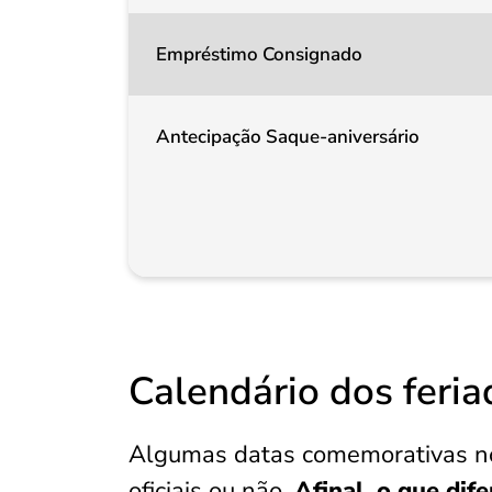
Empréstimo Consignado
Antecipação Saque-aniversário
Calendário dos feri
Algumas datas comemorativas no
oficiais ou não.
Afinal, o que dif