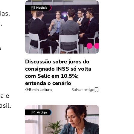
ias,
,
s
Discussão sobre juros do
consignado INSS só volta
com Selic em 10,5%;
entenda o cenário
5 min Leitura
Salvar artigo
a e
sil.