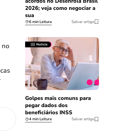
acordos no Desenrola Brasil
2026; veja como negociar a
sua
6 min Leitura
Salvar artigo
o no
ocas
r
Golpes mais comuns para
pegar dados dos
beneficiários INSS
4 min Leitura
Salvar artigo