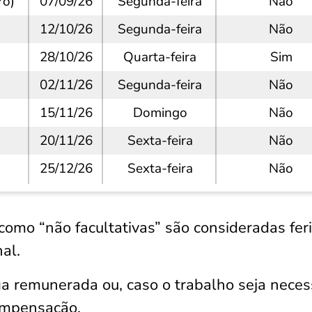
ro)
07/09/26
Segunda-feira
Não
12/10/26
Segunda-feira
Não
28/10/26
Quarta-feira
Sim
02/11/26
Segunda-feira
Não
15/11/26
Domingo
Não
20/11/26
Sexta-feira
Não
25/12/26
Sexta-feira
Não
omo “não facultativas” são consideradas fer
nal.
ga remunerada ou, caso o trabalho seja neces
ompensação.