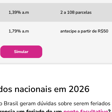
1,39% a.m
2 a 108 parcelas
1,79% a.m
antecipe a partir de R$50
Simular
ados nacionais em 2026
 Brasil geram dúvidas sobre serem feriados
erencia um feriado de um
ponto facultativo
?