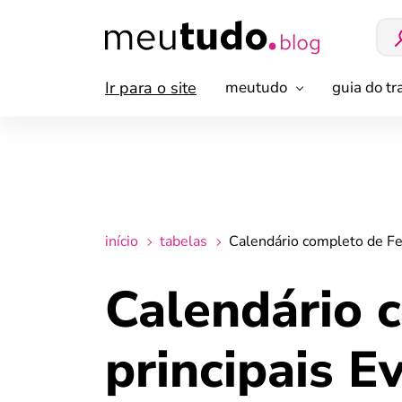
Ir para o site
meutudo
guia do t
início
tabelas
Calendário completo de Fe
Calendário 
principais E