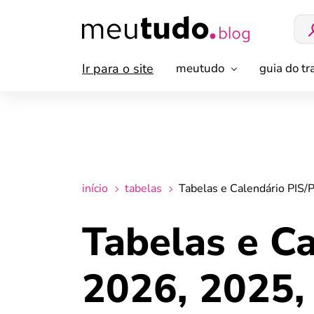
Ir para o site
meutudo
guia do t
início
tabelas
Tabelas e Calendário PIS
Tabelas e C
2026, 2025,