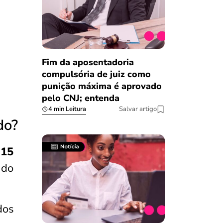
Fim da aposentadoria
compulsória de juiz como
punição máxima é aprovado
pelo CNJ; entenda
4 min Leitura
Salvar artigo
do?
 15
 do
dos