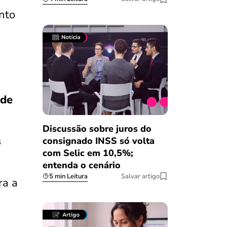
ento
 de
Discussão sobre juros do
s
consignado INSS só volta
com Selic em 10,5%;
entenda o cenário
5 min Leitura
Salvar artigo
ra a