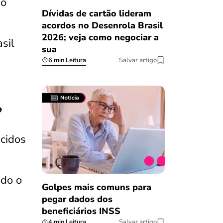
io
Dívidas de cartão lideram
acordos no Desenrola Brasil
2026; veja como negociar a
sil
sua
6 min Leitura
Salvar artigo
?
cidos
ndo o
Golpes mais comuns para
pegar dados dos
beneficiários INSS
4 min Leitura
Salvar artigo