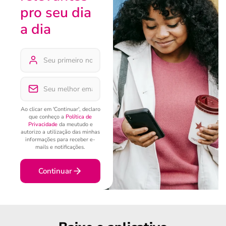
pro seu dia
a dia
Ao clicar em 'Continuar', declaro
que conheço a
Política de
Privacidade
da meutudo e
autorizo a utilização das minhas
informações para receber e-
mails e notificações.
Continuar