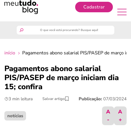
Cadastrar
Cadastrar
meutudo
início
Pagamentos abono salarial PIS/PASEP de março inic
guia do trabalhador
Pagamentos abono salarial
finanças
PIS/PASEP de março iniciam dia
15; confira
benefícios
3 min leitura
Publicação:
07/03/2024
Salvar artigo
crédito fácil
A
A
notícias
-
+
últimas notícias