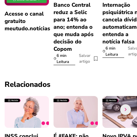
Banco Central
Internação
reduz a Selic
psiquiátrica 
Acesse o canal
para 14% ao
cancela dívi
gratuito
ano; entenda o
automaticam
meutudo.notícias
que muda após
entenda a
decisão do
notícia falsa
Copom
6 min
Salv
arti
Leitura
6 min
Salvar
artigo
Leitura
Relacionados
INSS conclui
É #FAKE: não
Novo IPVA p