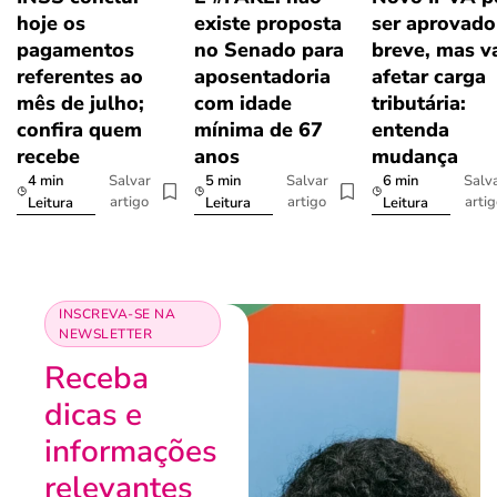
hoje os
existe proposta
ser aprovad
pagamentos
no Senado para
breve, mas v
referentes ao
aposentadoria
afetar carga
mês de julho;
com idade
tributária:
confira quem
mínima de 67
entenda
recebe
anos
mudança
4 min
5 min
6 min
Salvar
Salvar
Salv
artigo
artigo
arti
Leitura
Leitura
Leitura
INSCREVA-SE NA
NEWSLETTER
Receba
dicas e
informações
relevantes