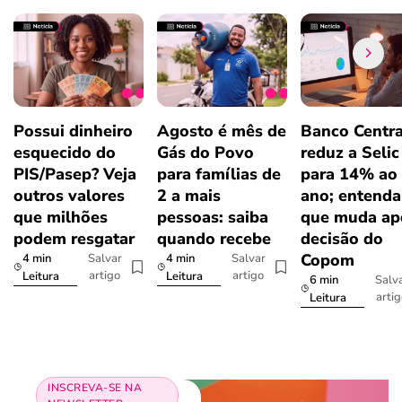
Possui dinheiro
Agosto é mês de
Banco Centra
esquecido do
Gás do Povo
reduz a Selic
PIS/Pasep? Veja
para famílias de
para 14% ao
outros valores
2 a mais
ano; entenda
que milhões
pessoas: saiba
que muda ap
podem resgatar
quando recebe
decisão do
Copom
4 min
4 min
Salvar
Salvar
artigo
artigo
Leitura
Leitura
6 min
Salv
arti
Leitura
INSCREVA-SE NA