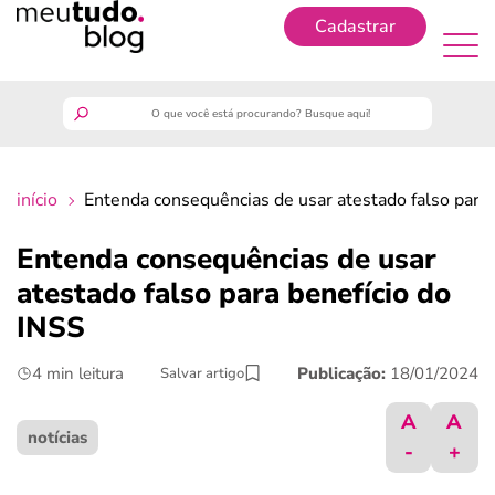
Cadastrar
Cadastrar
meutudo
início
Entenda consequências de usar atestado falso para 
guia do trabalhador
Entenda consequências de usar
finanças
atestado falso para benefício do
INSS
benefícios
4 min leitura
Publicação:
18/01/2024
Salvar artigo
crédito fácil
A
A
notícias
-
+
últimas notícias