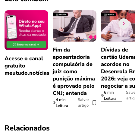
Fim da
Dívidas de
aposentadoria
cartão lider
Acesse o canal
compulsória de
acordos no
gratuito
juiz como
Desenrola Br
meutudo.notícias
punição máxima
2026; veja c
é aprovado pelo
negociar a s
CNJ; entenda
6 min
Salv
arti
Leitura
4 min
Salvar
artigo
Leitura
Relacionados