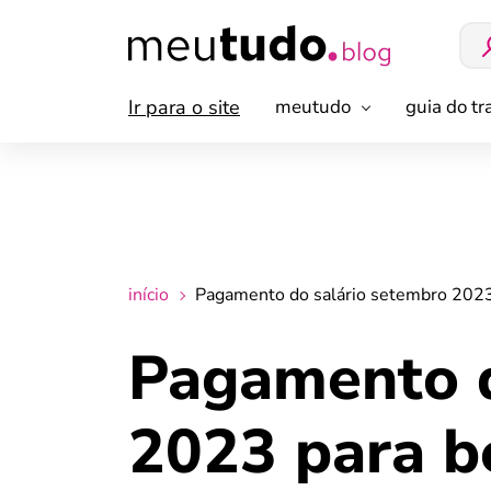
Ir para o site
meutudo
guia do t
início
Pagamento do salário setembro 2023 p
Pagamento d
2023 para be