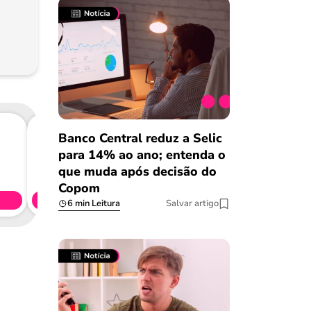
Banco Central reduz a Selic
para 14% ao ano; entenda o
Consig
que muda após decisão do
CL
Copom
Simule 
6 min Leitura
Salvar artigo