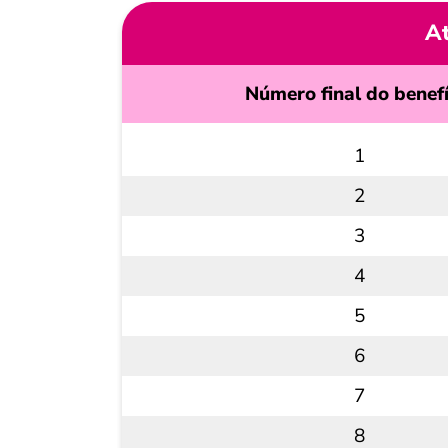
At
Número final do benefí
1
2
3
4
5
6
7
8