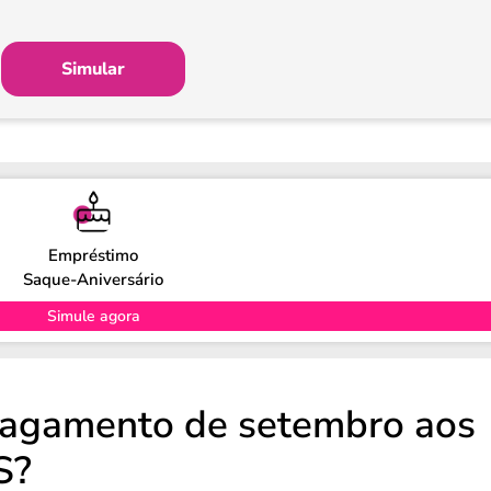
Simular
Empréstimo
Saque-Aniversário
Simule agora
pagamento de setembro aos
S?