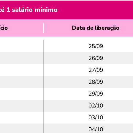
é 1 salário mínimo
cio
Data de liberação
25/09
26/09
27/09
28/09
29/09
02/10
03/10
04/10