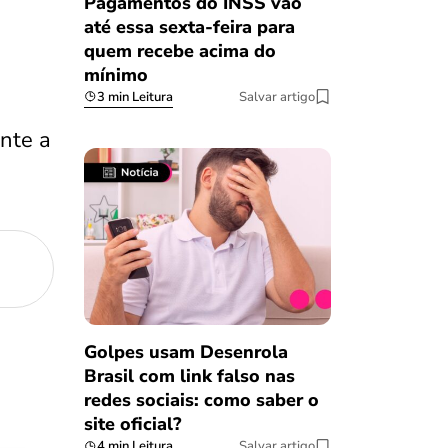
Pagamentos do INSS vão
até essa sexta-feira para
quem recebe acima do
mínimo
3 min Leitura
Salvar artigo
nte a
Golpes usam Desenrola
Brasil com link falso nas
redes sociais: como saber o
site oficial?
4 min Leitura
Salvar artigo