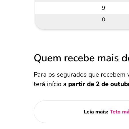
9
0
Quem recebe mais d
Para os segurados que recebem v
terá início a
partir de 2 de outu
Leia mais:
Teto m