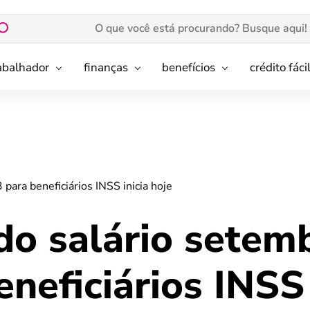
rabalhador
finanças
benefícios
crédito fáci
ara beneficiários INSS inicia hoje
o salário setem
neficiários INSS 