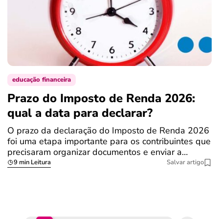
educação financeira
Prazo do Imposto de Renda 2026:
C
qual a data para declarar?
r
R
O prazo da declaração do Imposto de Renda 2026
foi uma etapa importante para os contribuintes que
A
precisaram organizar documentos e enviar a…
m
9 min Leitura
Salvar artigo
q
S