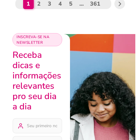
1
2
3
4
5
…
361
INSCREVA-SE NA
NEWSLETTER
Receba
dicas e
informações
relevantes
pro seu dia
a dia