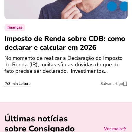
finanças
Imposto de Renda sobre CDB: como
N
declarar e calcular em 2026
a
No momento de realizar a Declaração do Imposto
T
de Renda (IR), muitas são as dúvidas do que de
c
fato precisa ser declarado. Investimentos…
c
8 min Leitura
Salvar artigo
Últimas notícias
sobre Consignado
Ver mais