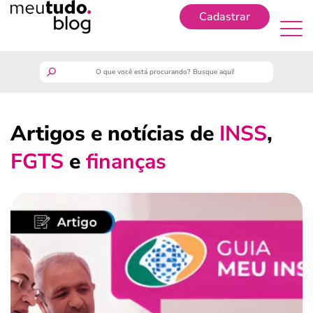
Cadastrar
Cadastrar
meutudo
Artigos e notícias de
INSS
,
guia do trabalhador
FGTS
e
finanças
finanças
benefícios
crédito fácil
últimas notícias