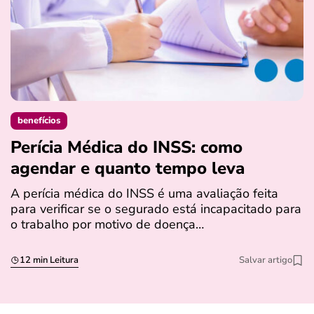
benefícios
Perícia Médica do INSS: como
D
agendar e quanto tempo leva
a
s
A perícia médica do INSS é uma avaliação feita
para verificar se o segurado está incapacitado para
O
o trabalho por motivo de doença…
I
q
12 min Leitura
Salvar artigo