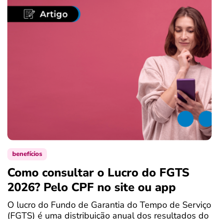
benefícios
Como consultar o Lucro do FGTS
C
2026? Pelo CPF no site ou app
P
O lucro do Fundo de Garantia do Tempo de Serviço
S
(FGTS) é uma distribuição anual dos resultados do
d