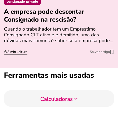
consignado privado
A empresa pode descontar
N
Consignado na rescisão​?
t
Quando o trabalhador tem um Empréstimo
N
Consignado CLT ativo e é demitido, uma das
l
dúvidas mais comuns é saber se a empresa pode…
e
s
8 min Leitura
Salvar artigo
Ferramentas mais usadas
Calculadoras