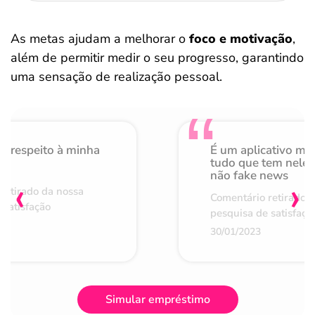
As metas ajudam a melhorar o
foco e motivação
,
além de permitir medir o seu progresso, garantindo
uma sensação de realização pessoal.
o respeito à minha
É um aplicativo mu
de
tudo que tem nele 
não fake news
‹
›
retirado da nossa
Comentário retirado 
 satisfação
pesquisa de satisfaçã
30/01/2023
Simular empréstimo