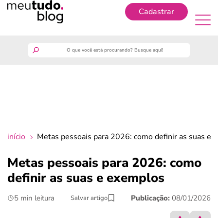
Cadastrar
Cadastrar
meutudo
guia do trabalhador
finanças
início
Metas pessoais para 2026: como definir as suas e
benefícios
Metas pessoais para 2026: como
definir as suas e exemplos
crédito fácil
5 min leitura
Publicação:
08/01/2026
Salvar artigo
últimas notícias