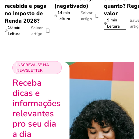
recebida e paga
(negativado)
quanto? Regr
no Imposto de
valor
14 min
Salvar
artigo
Leitura
Renda 2026?
9 min
Salv
arti
Leitura
10 min
Salvar
artigo
Leitura
INSCREVA-SE NA
NEWSLETTER
Receba
dicas e
informações
relevantes
pro seu dia
a dia