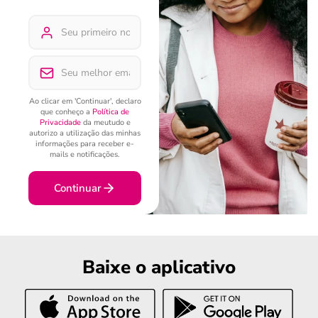
Ao clicar em 'Continuar', declaro
que conheço a
Política de
Privacidade
da meutudo e
autorizo a utilização das minhas
informações para receber e-
mails e notificações.
Continuar
Baixe o aplicativo