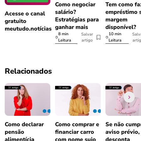
Como negociar
Tem como fa
salário?
empréstimo 
Acesse o canal
Estratégias para
margem
gratuito
ganhar mais
disponível?
meutudo.notícias
8 min
10 min
Salvar
Salv
artigo
arti
Leitura
Leitura
Relacionados
Como declarar
Como comprar e
Se não cumpr
pensão
financiar carro
aviso prévio,
alimentícia
com nome sujo
desconta