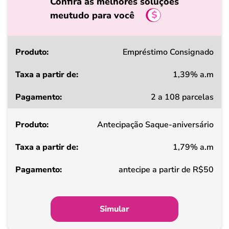
Confira as melhores soluções
meutudo para você
Produto
Empréstimo Consignado
1,39% a.m
Taxa
2 a 108 parcelas
a
partir
Antecipação Saque-aniversário
de
1,79% a.m
Pagamento
antecipe a partir de R$50
Simular