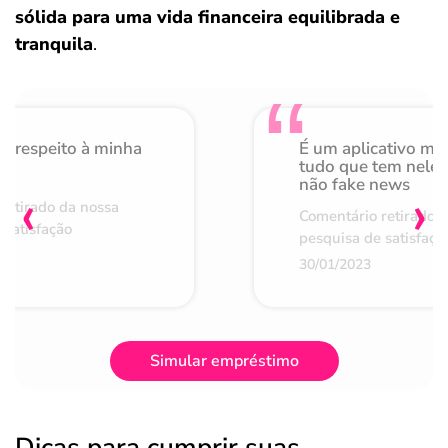
sólida para uma vida financeira equilibrada e
tranquila
.
o respeito à minha
É um aplicativo mu
de
tudo que tem nele 
não fake news
‹
›
retirado da nossa
Comentário retirado 
 satisfação
pesquisa de satisfaçã
30/01/2023
Simular empréstimo
Dicas para cumprir suas