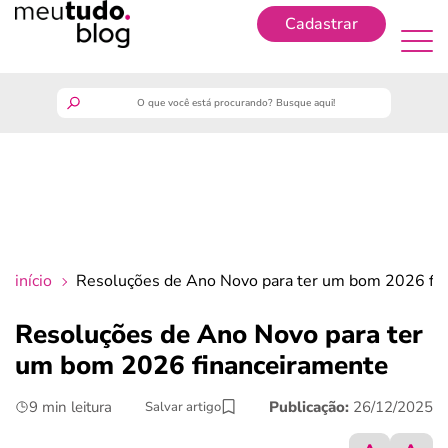
Cadastrar
Cadastrar
meutudo
guia do trabalhador
finanças
início
Resoluções de Ano Novo para ter um bom 2026 fi
benefícios
Resoluções de Ano Novo para ter
um bom 2026 financeiramente
crédito fácil
9 min leitura
Publicação:
26/12/2025
Salvar artigo
últimas notícias