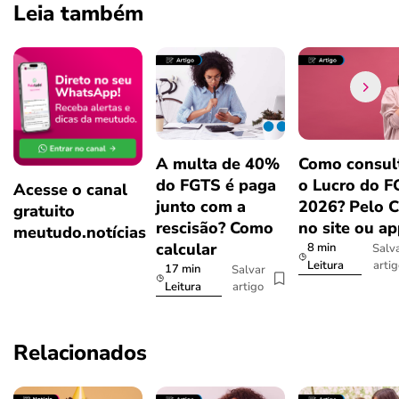
Leia também
A multa de 40%
Como consul
do FGTS é paga
o Lucro do 
Acesse o canal
junto com a
2026? Pelo 
gratuito
rescisão? Como
no site ou a
meutudo.notícias
calcular
8 min
Salv
arti
Leitura
17 min
Salvar
artigo
Leitura
Relacionados