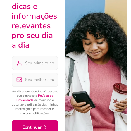
dicas e
informações
relevantes
pro seu dia
a dia
Ao clicar em 'Continuar', declaro
que conheço a
Política de
Privacidade
da meutudo e
autorizo a utilização das minhas
informações para receber e-
mails e notificações.
Continuar