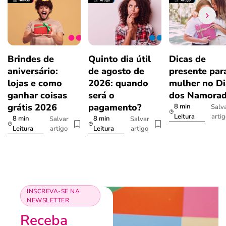
Brindes de
Quinto dia útil
Dicas de
aniversário:
de agosto de
presente par
lojas e como
2026: quando
mulher no Di
ganhar coisas
será o
dos Namora
grátis 2026
pagamento?
8 min
Salv
arti
Leitura
8 min
8 min
Salvar
Salvar
artigo
artigo
Leitura
Leitura
INSCREVA-SE NA
NEWSLETTER
Receba