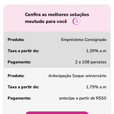
Confira as melhores soluções
meutudo para você
Produto
Empréstimo Consignado
1,39% a.m
Taxa
2 a 108 parcelas
a
partir
Antecipação Saque-aniversário
de
1,79% a.m
Pagamento
antecipe a partir de R$50