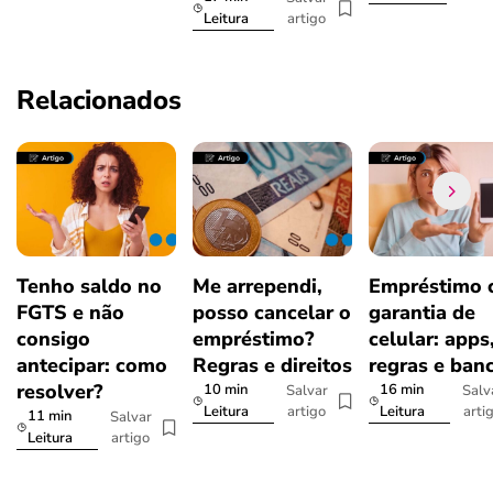
artigo
Leitura
Relacionados
Tenho saldo no
Me arrependi,
Empréstimo
FGTS e não
posso cancelar o
garantia de
consigo
empréstimo?
celular: apps
antecipar: como
Regras e direitos
regras e ban
resolver?
10 min
16 min
Salvar
Salv
artigo
arti
Leitura
Leitura
11 min
Salvar
artigo
Leitura