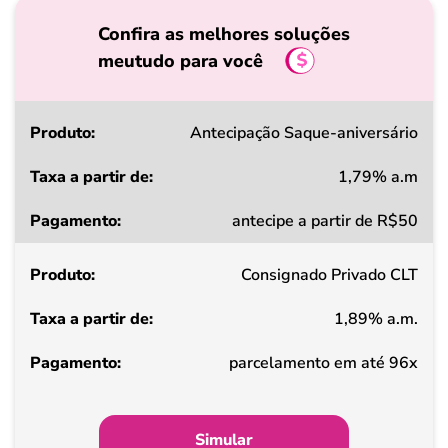
Confira as melhores soluções
meutudo para você
Produto
Antecipação Saque-aniversário
1,79% a.m
Taxa
antecipe a partir de R$50
a
partir
Consignado Privado CLT
de
1,89% a.m.
Pagamento
parcelamento em até 96x
Simular