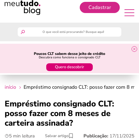
Cadastrar
Cadastrar
meutudo
Poucos CLT sabem desse jeito de crédito
Descubra como funciona o consignado CLT
guia do trabalhador
Quero descobrir
finanças
início
Empréstimo consignado CLT: posso fazer com 8 mes
benefícios
Empréstimo consignado CLT:
posso fazer com 8 meses de
crédito fácil
carteira assinada?
últimas notícias
5 min leitura
Publicação:
17/11/2025
Salvar artigo