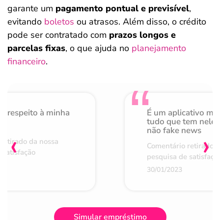
garante um
pagamento pontual e previsível
,
evitando
boletos
ou atrasos. Além disso, o crédito
pode ser contratado com
prazos longos e
parcelas fixas
, o que ajuda no
planejamento
financeiro
.
o respeito à minha
É um aplicativo mu
de
tudo que tem nele 
não fake news
‹
›
retirado da nossa
Comentário retirado 
 satisfação
pesquisa de satisfaçã
30/01/2023
Simular empréstimo