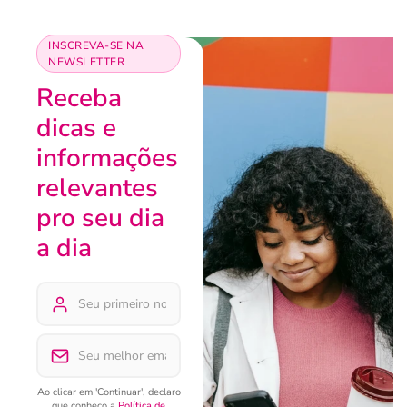
INSCREVA-SE NA
NEWSLETTER
Receba
dicas e
informações
relevantes
pro seu dia
a dia
Ao clicar em 'Continuar', declaro
que conheço a
Política de