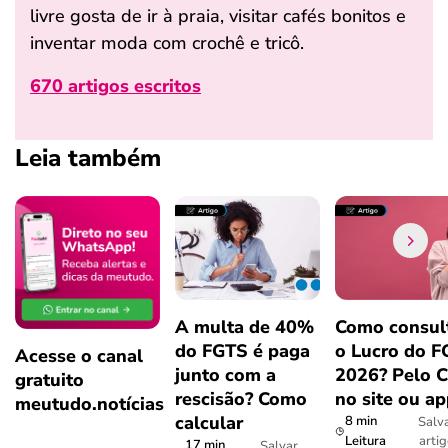
livre gosta de ir à praia, visitar cafés bonitos e
inventar moda com crochê e tricô.
670 artigos escritos
Leia também
A multa de 40%
Como consul
do FGTS é paga
o Lucro do 
Acesse o canal
junto com a
2026? Pelo 
gratuito
rescisão? Como
no site ou a
meutudo.notícias
calcular
8 min
Salv
arti
Leitura
17 min
Salvar