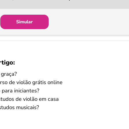
Simular
rtigo:
e graça?
so de violão grátis online
 para iniciantes?
tudos de violão em casa
studos musicais?