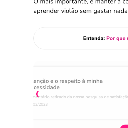
O mais importante, é manter a co
aprender violão sem gastar nada
Entenda:
Por que 
Atenção e o respeito à minha
‹
necessidade
Comentário retirado da nossa pesquisa de satisfaçã
07/03/2023