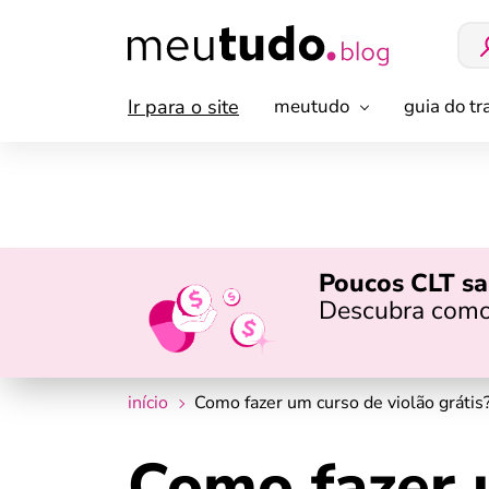
Ir para o site
meutudo
guia do t
Poucos CLT sa
Descubra como
início
Como fazer um curso de violão grátis
Como fazer 