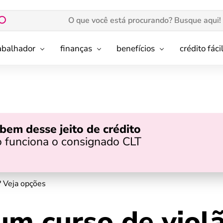
rabalhador
finanças
benefícios
crédito fáci
bem desse jeito de crédito
 funciona o consignado CLT
? Veja opções
um curso de viol