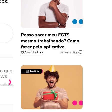
tos,
Posso sacar meu FGTS
mesmo trabalhando? Como
fazer pelo aplicativo
7 min Leitura
Salvar artigo
do que
Achei muito rápido, sem 
›
ews
burocracia
satisfação
Comentário retirado da nossa pes
08/03/2023