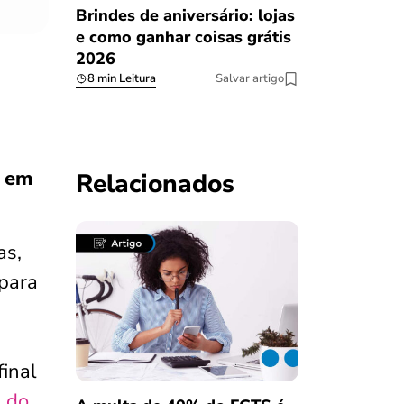
Brindes de aniversário: lojas
e como ganhar coisas grátis
2026
8 min Leitura
Salvar artigo
s em
Relacionados
as,
 para
final
s do