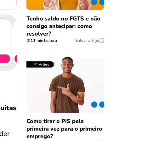
Tenho saldo no FGTS e não
consigo antecipar: como
resolver?
11 min Leitura
Salvar artigo
Consig
CL
Simule 
uitas
Como tirar o PIS pela
primeira vez para o primeiro
der
emprego?
Salvar Ferramenta
Salvar Ferramenta