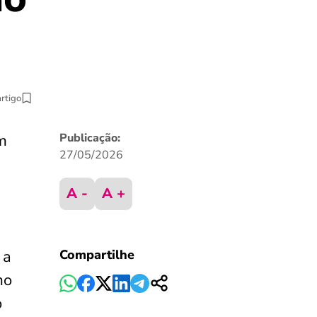
artigo
m
Publicação:
27/05/2026
A -
A +
 a
Compartilhe
mo
o