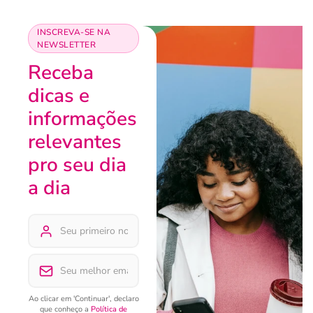
INSCREVA-SE NA
NEWSLETTER
Receba
dicas e
informações
relevantes
pro seu dia
a dia
Ao clicar em 'Continuar', declaro
que conheço a
Política de