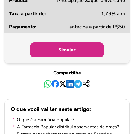
Produto
Antecipação Saque-aniversário
1,79% a.m
Taxa
antecipe a partir de R$50
a
partir
de
Simular
Pagamento
Compartilhe
O que você vai ler neste artigo:
O que é a Farmácia Popular?
A Farmácia Popular distribui absorventes de graça?