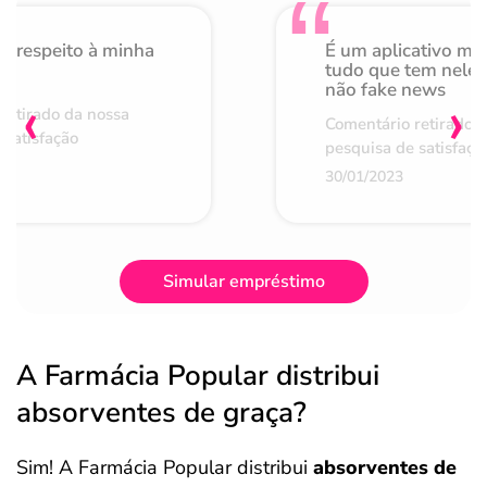
o respeito à minha
É um aplicativo mu
de
tudo que tem nele 
não fake news
‹
›
retirado da nossa
Comentário retirado 
 satisfação
pesquisa de satisfaçã
30/01/2023
Simular empréstimo
A Farmácia Popular distribui
absorventes de graça?
Sim! A Farmácia Popular distribui
absorventes de