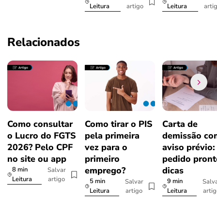
artigo
arti
Leitura
Leitura
Relacionados
Como consultar
Como tirar o PIS
Carta de
o Lucro do FGTS
pela primeira
demissão co
2026? Pelo CPF
vez para o
aviso prévio:
no site ou app
primeiro
pedido pront
emprego?
dicas
8 min
Salvar
artigo
Leitura
5 min
9 min
Salvar
Salv
artigo
arti
Leitura
Leitura