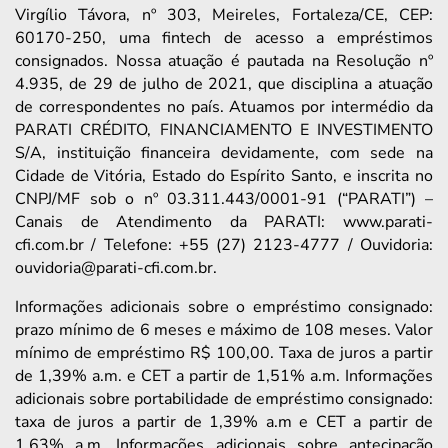
Virgílio Távora, nº 303, Meireles, Fortaleza/CE, CEP:
60170-250, uma fintech de acesso a empréstimos
consignados. Nossa atuação é pautada na Resolução nº
4.935, de 29 de julho de 2021, que disciplina a atuação
de correspondentes no país. Atuamos por intermédio da
PARATI CRÉDITO, FINANCIAMENTO E INVESTIMENTO
S/A, instituição financeira devidamente, com sede na
Cidade de Vitória, Estado do Espírito Santo, e inscrita no
CNPJ/MF sob o nº 03.311.443/0001-91 (“PARATI”) –
Canais de Atendimento da PARATI: www.parati-
cfi.com.br / Telefone: +55 (27) 2123-4777 / Ouvidoria:
ouvidoria@parati-cfi.com.br.
Informações adicionais sobre o empréstimo consignado:
prazo mínimo de 6 meses e máximo de 108 meses. Valor
mínimo de empréstimo R$ 100,00. Taxa de juros a partir
de 1,39% a.m. e CET a partir de 1,51% a.m. Informações
adicionais sobre portabilidade de empréstimo consignado:
taxa de juros a partir de 1,39% a.m e CET a partir de
1,63% a.m. Informações adicionais sobre antecipação