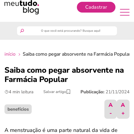
Cadastrar
Cadastrar
meutudo
início
Saiba como pegar absorvente na Farmácia Popular
guia do trabalhador
Saiba como pegar absorvente na
finanças
Farmácia Popular
4 min leitura
Publicação:
21/11/2024
Salvar artigo
benefícios
A
A
crédito fácil
benefícios
-
+
últimas notícias
A menstruação é uma parte natural da vida de