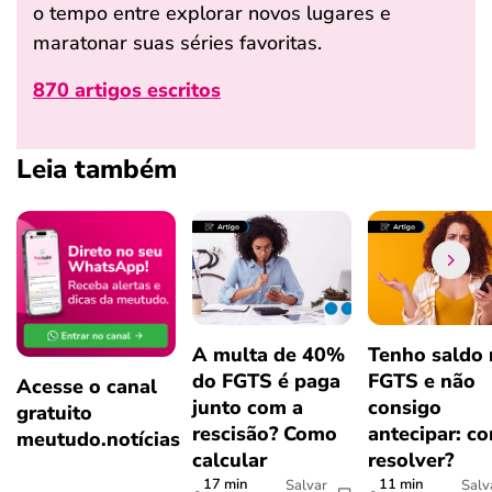
o tempo entre explorar novos lugares e
maratonar suas séries favoritas.
870 artigos escritos
Leia também
A multa de 40%
Tenho saldo
do FGTS é paga
FGTS e não
Acesse o canal
junto com a
consigo
gratuito
rescisão? Como
antecipar: c
meutudo.notícias
calcular
resolver?
17 min
11 min
Salvar
Salv