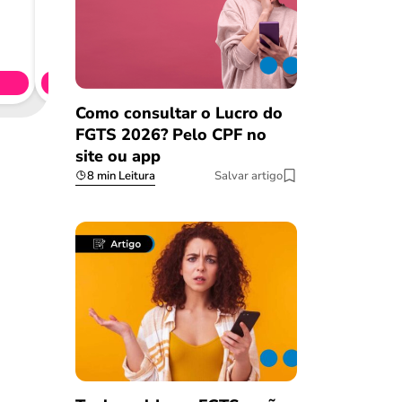
Consig
CL
Simule 
Como consultar o Lucro do
FGTS 2026? Pelo CPF no
site ou app
8 min Leitura
Salvar artigo