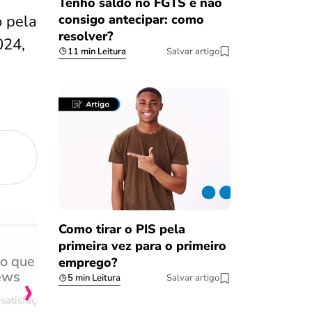
Tenho saldo no FGTS e não
consigo antecipar: como
 pela
resolver?
024,
11 min Leitura
Salvar artigo
Como tirar o PIS pela
primeira vez para o primeiro
do que
Achei muito rápido, sem 
emprego?
›
ews
burocracia
5 min Leitura
Salvar artigo
satisfação
Comentário retirado da nossa pes