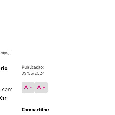
artigo
rio
Publicação:
09/05/2024
A -
A +
s com
lém
Compartilhe