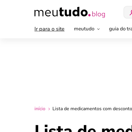
Ir para o site
meutudo
guia do t
início
Lista de medicamentos com desconto 
Lista de me