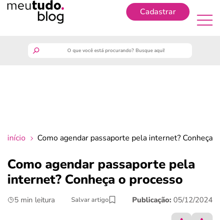
Cadastrar
Cadastrar
meutudo
guia do trabalhador
finanças
início
Como agendar passaporte pela internet? Conheça o
benefícios
Como agendar passaporte pela
internet? Conheça o processo
crédito fácil
5 min leitura
Publicação:
05/12/2024
Salvar artigo
últimas notícias