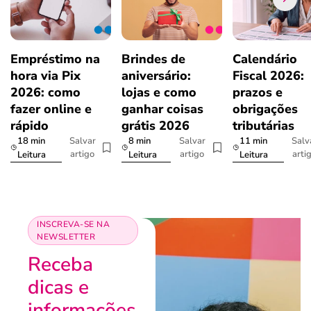
Empréstimo na
Brindes de
Calendário
hora via Pix
aniversário:
Fiscal 2026:
2026: como
lojas e como
prazos e
fazer online e
ganhar coisas
obrigações
rápido
grátis 2026
tributárias
18 min
8 min
11 min
Salvar
Salvar
Salv
artigo
artigo
arti
Leitura
Leitura
Leitura
INSCREVA-SE NA
NEWSLETTER
Receba
dicas e
informações