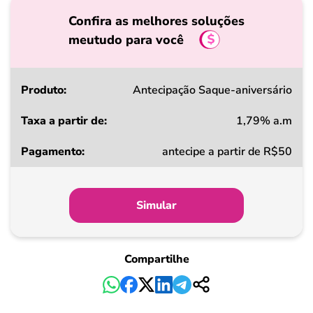
Confira as melhores soluções
meutudo para você
Produto
Antecipação Saque-aniversário
1,79% a.m
Taxa
antecipe a partir de R$50
a
partir
de
Simular
Pagamento
Compartilhe