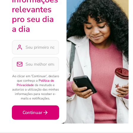
relevantes
pro seu dia
a dia
Ao clicar em 'Continuar', declaro
que conheço a
Política de
Privacidade
da meutudo e
autorizo a utilização das minhas
informações para receber e-
mails e notificações.
Continuar