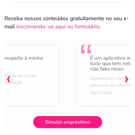
Receba nossos conteúdos gratuitamente no seu e-
mail
inscrevendo-se aqui no formulário
.
o respeito à minha
É um aplicativo mu
de
tudo que tem nele 
não fake news
‹
›
retirado da nossa
Comentário retirado 
 satisfação
pesquisa de satisfaçã
30/01/2023
Simular empréstimo