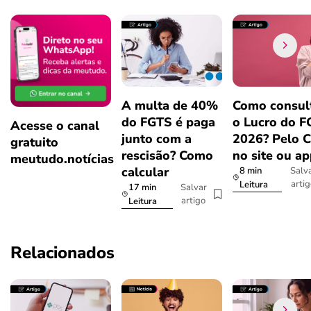
A multa de 40%
Como consul
do FGTS é paga
o Lucro do 
Acesse o canal
junto com a
2026? Pelo 
gratuito
rescisão? Como
no site ou a
meutudo.notícias
calcular
8 min
Salv
arti
Leitura
17 min
Salvar
artigo
Leitura
Relacionados