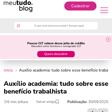
Cadastrar
Cadastrar
meutudo
Poucos CLT sabem desse jeito de crédito
Descubra como funciona o consignado CLT
guia do trabalhador
Quero descobrir
finanças
início
Auxílio academia: tudo sobre esse benefício trabalh
benefícios
Auxílio academia: tudo sobre esse
benefício trabalhista
crédito fácil
6 min leitura
Publicação:
30/09/2025
Salvar artigo
últimas notícias