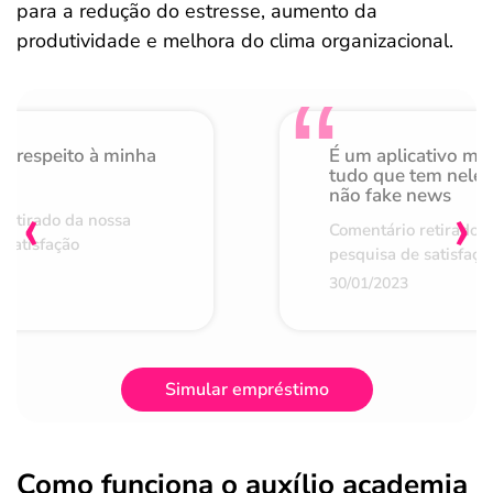
para a redução do estresse, aumento da
produtividade e melhora do clima organizacional.
o respeito à minha
É um aplicativo mu
de
tudo que tem nele 
não fake news
‹
›
retirado da nossa
Comentário retirado 
 satisfação
pesquisa de satisfaçã
30/01/2023
Simular empréstimo
Como funciona o auxílio academia