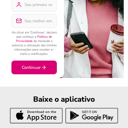
Ao clicar em 'Continuar', declaro
que conheço a
Política de
Privacidade
da meutudo e
autorizo a utilização das minhas
informações para receber e-
mails e notificações.
Continuar
Baixe o aplicativo