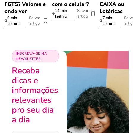
FGTS? Valores e
com o celular?
CAIXA ou
onde ver
Lotéricas
14 min
Salvar
artigo
Leitura
9 min
7 min
Salvar
Salv
artigo
arti
Leitura
Leitura
INSCREVA-SE NA
NEWSLETTER
Receba
dicas e
informações
relevantes
pro seu dia
a dia