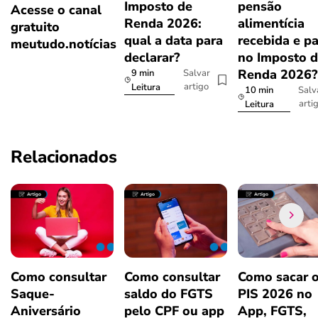
Imposto de
pensão
Acesse o canal
Renda 2026:
alimentícia
gratuito
qual a data para
recebida e p
meutudo.notícias
declarar?
no Imposto 
Renda 2026
9 min
Salvar
artigo
Leitura
10 min
Salv
arti
Leitura
Relacionados
Como consultar
Como consultar
Como sacar 
Saque-
saldo do FGTS
PIS 2026 no
Aniversário
pelo CPF ou app
App, FGTS,