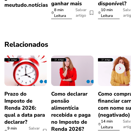
ganhar mais
disponível?
meutudo.notícias
8 min
10 min
Salvar
Salv
artigo
arti
Leitura
Leitura
Relacionados
Prazo do
Como declarar
Como compra
Imposto de
pensão
financiar car
Renda 2026:
alimentícia
com nome su
qual a data para
recebida e paga
(negativado)
declarar?
no Imposto de
14 min
Salv
arti
Leitura
Renda 2026?
9 min
Salvar