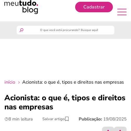
Cadastrar
Cadastrar
meutudo
guia do trabalhador
finanças
início
Acionista: o que é, tipos e direitos nas empresas
benefícios
Acionista: o que é, tipos e direitos
nas empresas
crédito fácil
8 min leitura
Publicação:
19/08/2025
Salvar artigo
últimas notícias