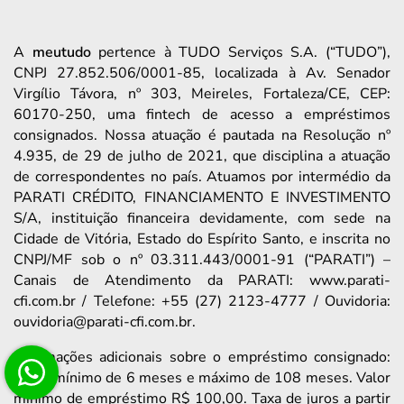
A
meutudo
pertence à TUDO Serviços S.A. (“TUDO”),
CNPJ 27.852.506/0001-85, localizada à Av. Senador
Virgílio Távora, nº 303, Meireles, Fortaleza/CE, CEP:
60170-250, uma fintech de acesso a empréstimos
consignados. Nossa atuação é pautada na Resolução nº
4.935, de 29 de julho de 2021, que disciplina a atuação
de correspondentes no país. Atuamos por intermédio da
PARATI CRÉDITO, FINANCIAMENTO E INVESTIMENTO
S/A, instituição financeira devidamente, com sede na
Cidade de Vitória, Estado do Espírito Santo, e inscrita no
CNPJ/MF sob o nº 03.311.443/0001-91 (“PARATI”) –
Canais de Atendimento da PARATI: www.parati-
cfi.com.br / Telefone: +55 (27) 2123-4777 / Ouvidoria:
ouvidoria@parati-cfi.com.br.
Informações adicionais sobre o empréstimo consignado:
prazo mínimo de 6 meses e máximo de 108 meses. Valor
mínimo de empréstimo R$ 100,00. Taxa de juros a partir