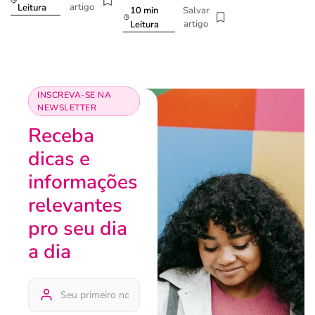
artigo
Leitura
10 min
Salvar
artigo
Leitura
INSCREVA-SE NA
NEWSLETTER
Receba
dicas e
informações
relevantes
pro seu dia
a dia