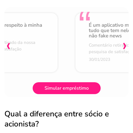
o respeito à minha
É um aplicativo mu
de
tudo que tem nele 
não fake news
‹
›
retirado da nossa
Comentário retirado 
 satisfação
pesquisa de satisfaçã
30/01/2023
Simular empréstimo
Qual a diferença entre sócio e
acionista?