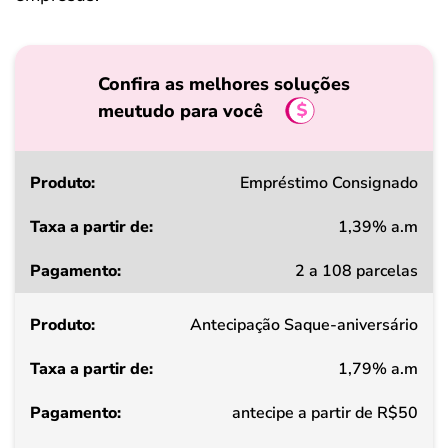
Confira as melhores soluções
meutudo para você
Produto
Empréstimo Consignado
1,39% a.m
Taxa
2 a 108 parcelas
a
partir
Antecipação Saque-aniversário
de
1,79% a.m
Pagamento
antecipe a partir de R$50