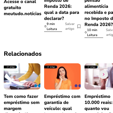
Imposto de
pensão
Acesse o canal
Renda 2026:
alimentícia
gratuito
qual a data para
recebida e p
meutudo.notícias
declarar?
no Imposto 
Renda 2026
9 min
Salvar
artigo
Leitura
10 min
Salv
arti
Leitura
Relacionados
Tem como fazer
Empréstimo com
Empréstimo
empréstimo sem
garantia de
10.000 reais:
margem
veículo: qual
quanto vou