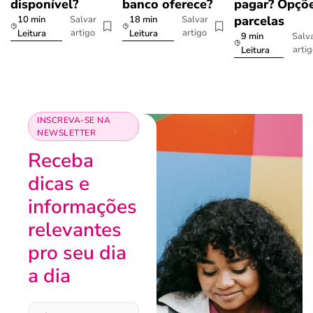
disponível?
banco oferece?
pagar? Opçõe
parcelas
10 min
18 min
Salvar
Salvar
artigo
artigo
Leitura
Leitura
9 min
Salv
arti
Leitura
INSCREVA-SE NA
NEWSLETTER
Receba
dicas e
informações
relevantes
pro seu dia
a dia