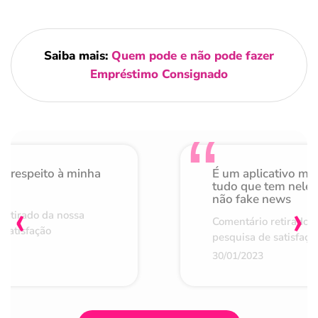
Saiba mais:
Quem pode e não pode fazer
Empréstimo Consignado
o respeito à minha
É um aplicativo mu
de
tudo que tem nele 
não fake news
‹
›
retirado da nossa
Comentário retirado 
 satisfação
pesquisa de satisfaçã
30/01/2023