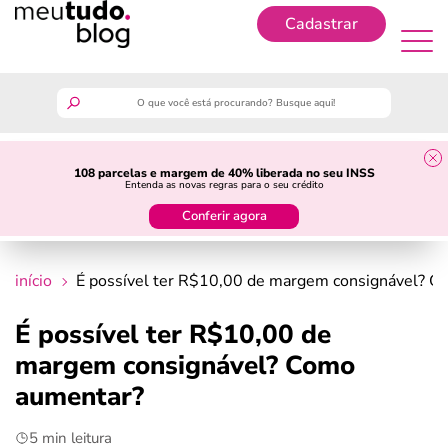
Cadastrar
Cadastrar
meutudo
108 parcelas e margem de 40% liberada no seu INSS
Entenda as novas regras para o seu crédito
guia do trabalhador
Conferir agora
finanças
início
É possível ter R$10,00 de margem consignável? 
benefícios
É possível ter R$10,00 de
margem consignável? Como
crédito fácil
aumentar?
últimas notícias
5 min leitura