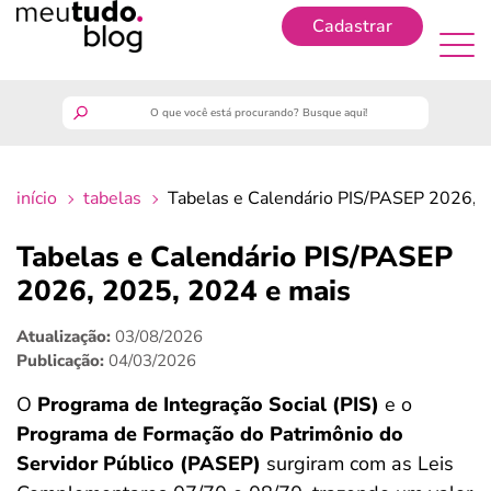
Cadastrar
Cadastrar
meutudo
início
tabelas
Tabelas e Calendário PIS/PASEP 2026, 
guia do trabalhador
Tabelas e Calendário PIS/PASEP
finanças
2026, 2025, 2024 e mais
Atualização:
03/08/2026
benefícios
Publicação:
04/03/2026
crédito fácil
O
Programa de Integração Social (PIS)
e o
Programa de Formação do Patrimônio do
últimas notícias
Servidor Público (PASEP)
surgiram com as Leis