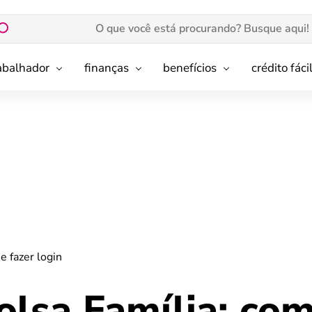
rabalhador
finanças
benefícios
crédito fáci
e fazer login
olsa Família: co