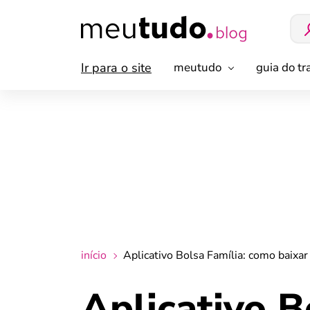
Ir para o site
meutudo
guia do t
início
Aplicativo Bolsa Família: como baixar 
Aplicativo B