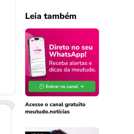
Leia também
Acesse o canal gratuito
meutudo.notícias
Consig
CL