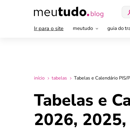
Ir para o site
meutudo
guia do t
início
tabelas
Tabelas e Calendário PIS
Tabelas e C
2026, 2025,