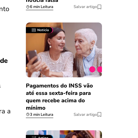
notícia falsa
6 min Leitura
Salvar artigo
ento
 de
s
Pagamentos do INSS vão
até essa sexta-feira para
quem recebe acima do
mínimo
ra a
3 min Leitura
Salvar artigo