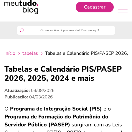
Cadastrar
Cadastrar
meutudo
início
tabelas
Tabelas e Calendário PIS/PASEP 2026, 
guia do trabalhador
Tabelas e Calendário PIS/PASEP
finanças
2026, 2025, 2024 e mais
Atualização:
03/08/2026
benefícios
Publicação:
04/03/2026
crédito fácil
O
Programa de Integração Social (PIS)
e o
Programa de Formação do Patrimônio do
últimas notícias
Servidor Público (PASEP)
surgiram com as Leis