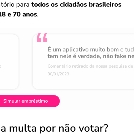
atório para
todos os cidadãos brasileiros
18 e 70 anos
.
É um aplicativo muito bom e tu
tem nele é verdade, não fake n
o
Comentário retirado da nossa pesquisa de 
30/01/2023
Simular empréstimo
 da multa por não votar?