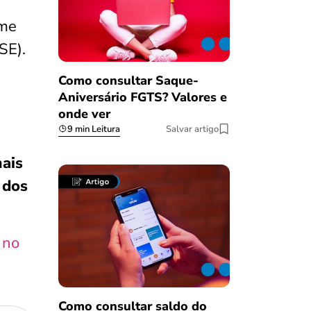
rme
SE).
Como consultar Saque-
Aniversário FGTS? Valores e
onde ver
9 min Leitura
Salvar artigo
ais
 dos
 no
Como consultar saldo do