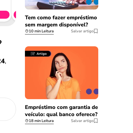
CL
Simule 
Tem como fazer empréstimo
sem margem disponível?
10 min Leitura
Salvar artigo
4?
24
,
Empréstimo com garantia de
veículo: qual banco oferece?
18 min Leitura
Salvar artigo