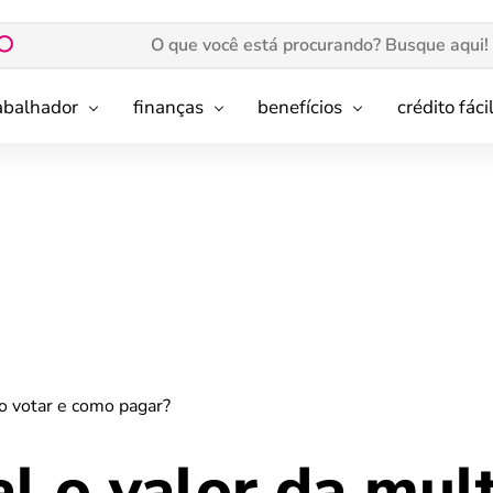
rabalhador
finanças
benefícios
crédito fáci
ão votar e como pagar?
al o valor da mul