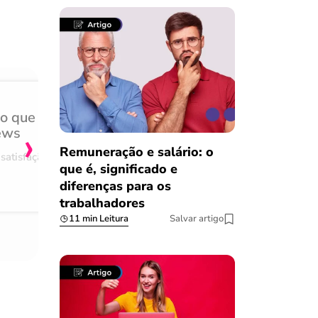
do que
Achei muito rápido, sem 
›
ews
burocracia
Remuneração e salário: o
satisfação
Comentário retirado da nossa pes
que é, significado e
08/03/2023
diferenças para os
trabalhadores
11 min Leitura
Salvar artigo