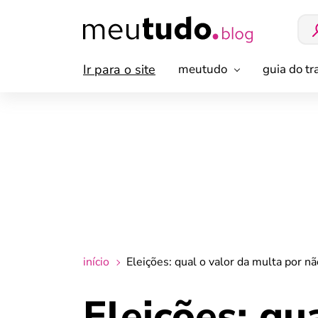
Ir para o site
meutudo
guia do t
início
Eleições: qual o valor da multa por n
Eleições: qu