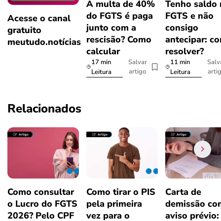
A multa de 40%
Tenho saldo
do FGTS é paga
FGTS e não
Acesse o canal
junto com a
consigo
gratuito
rescisão? Como
antecipar: c
meutudo.notícias
calcular
resolver?
17 min
11 min
Salvar
Salv
artigo
arti
Leitura
Leitura
Relacionados
Como consultar
Como tirar o PIS
Carta de
o Lucro do FGTS
pela primeira
demissão co
2026? Pelo CPF
vez para o
aviso prévio: