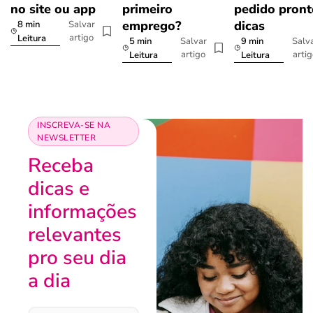
no site ou app
primeiro
pedido pront
emprego?
dicas
8 min
Salvar
artigo
Leitura
5 min
9 min
Salvar
Salv
artigo
arti
Leitura
Leitura
INSCREVA-SE NA
NEWSLETTER
Receba
dicas e
informações
relevantes
pro seu dia
a dia