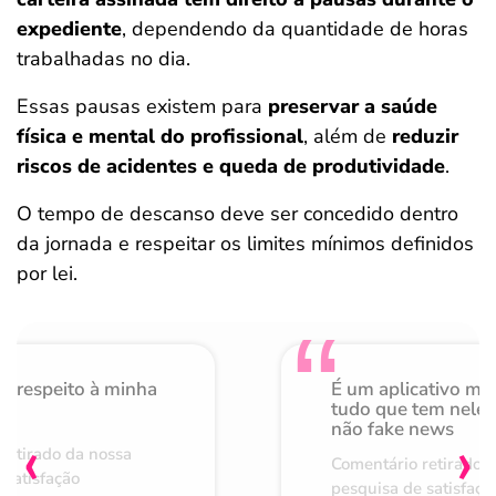
expediente
, dependendo da quantidade de horas
trabalhadas no dia.
Essas pausas existem para
preservar a saúde
física e mental do profissional
, além de
reduzir
riscos de acidentes e queda de produtividade
.
O tempo de descanso deve ser concedido dentro
da jornada e respeitar os limites mínimos definidos
por lei.
o respeito à minha
É um aplicativo mu
de
tudo que tem nele 
não fake news
‹
›
retirado da nossa
Comentário retirado 
 satisfação
pesquisa de satisfaçã