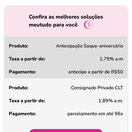
Confira as melhores soluções
meutudo para você
Produto
Antecipação Saque-aniversário
1,79% a.m
Taxa
antecipe a partir de R$50
a
partir
Consignado Privado CLT
de
1,89% a.m.
Pagamento
parcelamento em até 96x