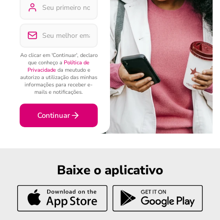
Ao clicar em 'Continuar', declaro
que conheço a
Política de
Privacidade
da meutudo e
autorizo a utilização das minhas
informações para receber e-
mails e notificações.
Continuar
Baixe o aplicativo