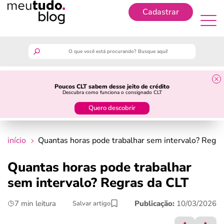
Cadastrar
Cadastrar
meutudo
Poucos CLT sabem desse jeito de crédito
Descubra como funciona o consignado CLT
guia do trabalhador
Quero descobrir
finanças
início
Quantas horas pode trabalhar sem intervalo​? Regra
benefícios
Quantas horas pode trabalhar
sem intervalo​? Regras da CLT
crédito fácil
7 min leitura
Publicação:
10/03/2026
Salvar artigo
últimas notícias