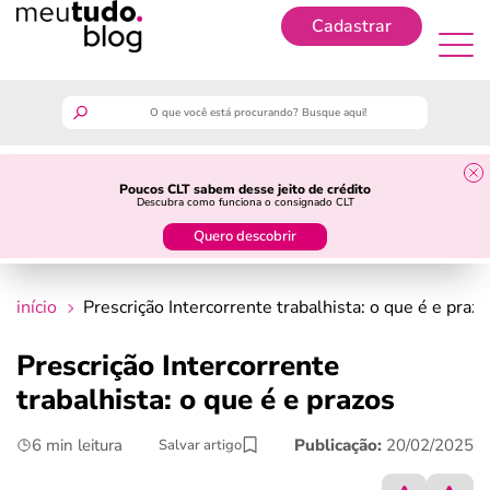
Cadastrar
Cadastrar
meutudo
Poucos CLT sabem desse jeito de crédito
Descubra como funciona o consignado CLT
guia do trabalhador
Quero descobrir
finanças
início
Prescrição Intercorrente trabalhista: o que é e prazo
benefícios
Prescrição Intercorrente
trabalhista: o que é e prazos
crédito fácil
6 min leitura
Publicação:
20/02/2025
Salvar artigo
últimas notícias