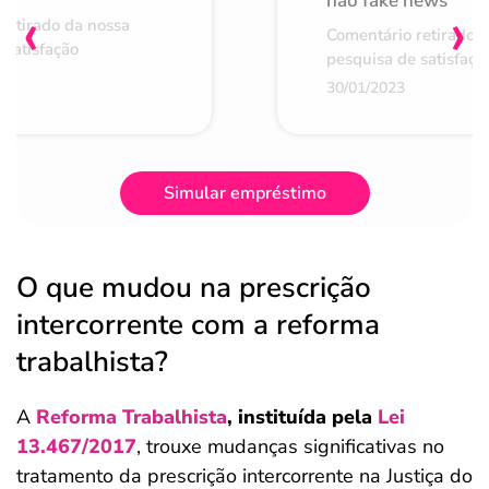
não fake news
‹
›
retirado da nossa
Comentário retirado 
 satisfação
pesquisa de satisfaçã
30/01/2023
Simular empréstimo
O que mudou na prescrição
intercorrente com a reforma
trabalhista?
A
Reforma Trabalhista
, instituída pela
Lei
13.467/2017
, trouxe mudanças significativas no
tratamento da prescrição intercorrente na Justiça do