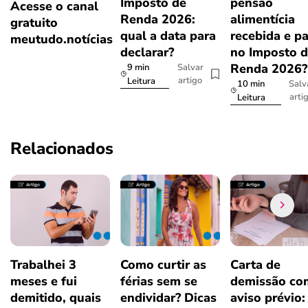
Imposto de
pensão
Acesse o canal
Renda 2026:
alimentícia
gratuito
qual a data para
recebida e p
meutudo.notícias
declarar?
no Imposto 
Renda 2026
9 min
Salvar
artigo
Leitura
10 min
Salv
arti
Leitura
Relacionados
Trabalhei 3
Como curtir as
Carta de
meses e fui
férias sem se
demissão co
demitido, quais
endividar? Dicas
aviso prévio: