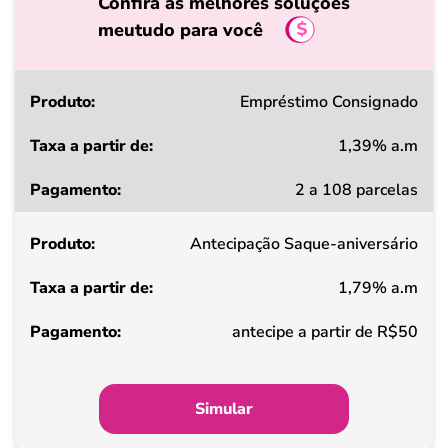
Confira as melhores soluções
meutudo para você
Produto
Empréstimo Consignado
1,39% a.m
Taxa
2 a 108 parcelas
a
partir
Antecipação Saque-aniversário
de
1,79% a.m
Pagamento
antecipe a partir de R$50
Simular