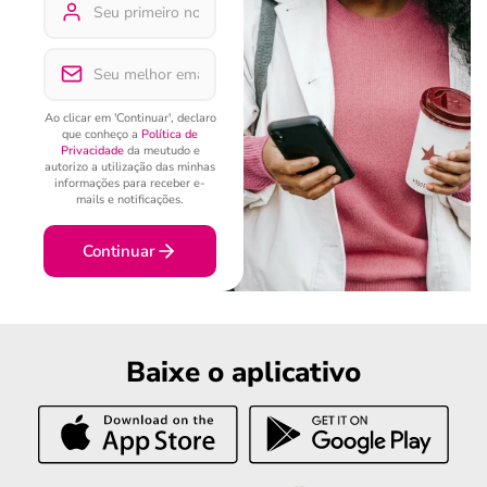
Ao clicar em 'Continuar', declaro
que conheço a
Política de
Privacidade
da meutudo e
autorizo a utilização das minhas
informações para receber e-
mails e notificações.
Continuar
Baixe o aplicativo