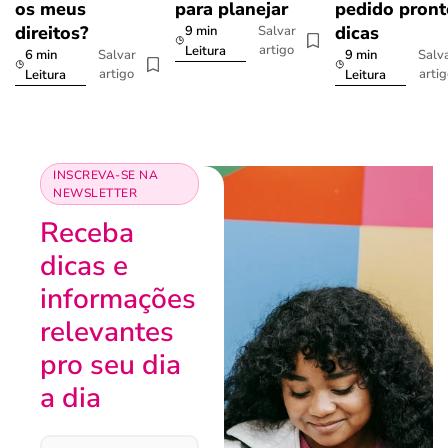
os meus
para planejar
pedido pront
direitos?
dicas
9 min
Salvar
artigo
Leitura
6 min
9 min
Salvar
Salv
artigo
arti
Leitura
Leitura
INSCREVA-SE NA
NEWSLETTER
Receba
dicas e
informações
relevantes
pro seu dia
a dia