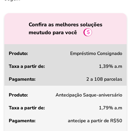
Confira as melhores soluções
meutudo para você
Produto
Empréstimo Consignado
1,39% a.m
Taxa
2 a 108 parcelas
a
partir
Antecipação Saque-aniversário
de
1,79% a.m
Pagamento
antecipe a partir de R$50