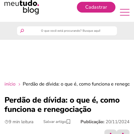
Cadastrar
Cadastrar
meutudo
guia do trabalhador
finanças
início
Perdão de dívida: o que é, como funciona e renegoc
benefícios
Perdão de dívida: o que é, como
funciona e renegociação
crédito fácil
9 min leitura
Publicação:
20/11/2024
Salvar artigo
últimas notícias