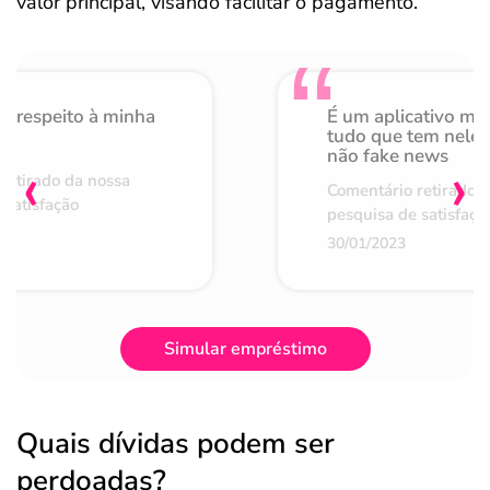
valor principal, visando facilitar o pagamento.
o respeito à minha
É um aplicativo mu
de
tudo que tem nele 
não fake news
‹
›
retirado da nossa
Comentário retirado 
 satisfação
pesquisa de satisfaçã
30/01/2023
Simular empréstimo
Quais dívidas podem ser
perdoadas?