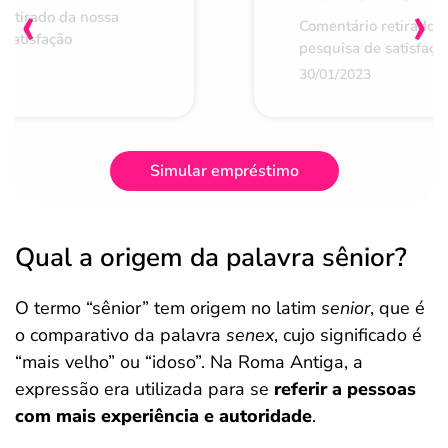
‹
›
retirado da nossa
Comentário retirado 
 satisfação
pesquisa de satisfaçã
30/01/2023
Simular empréstimo
Qual a origem da palavra sênior?
O termo “sênior” tem origem no latim
senior
, que é
o comparativo da palavra
senex
, cujo significado é
“mais velho” ou “idoso”. Na Roma Antiga, a
expressão era utilizada para se
referir a pessoas
com mais experiência e autoridade
.