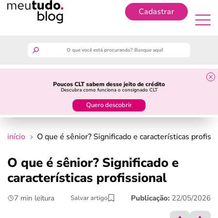
Cadastrar
Cadastrar
meutudo
Poucos CLT sabem desse jeito de crédito
Descubra como funciona o consignado CLT
guia do trabalhador
Quero descobrir
finanças
início
O que é sênior? Significado e características profiss
benefícios
O que é sênior? Significado e
características profissional
crédito fácil
7 min leitura
Publicação:
22/05/2026
Salvar artigo
últimas notícias