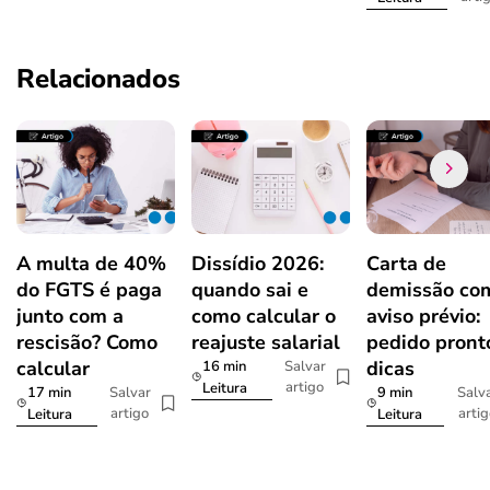
Relacionados
A multa de 40%
Dissídio 2026:
Carta de
do FGTS é paga
quando sai e
demissão co
junto com a
como calcular o
aviso prévio:
rescisão? Como
reajuste salarial
pedido pront
calcular
dicas
16 min
Salvar
artigo
Leitura
17 min
9 min
Salvar
Salv
artigo
arti
Leitura
Leitura