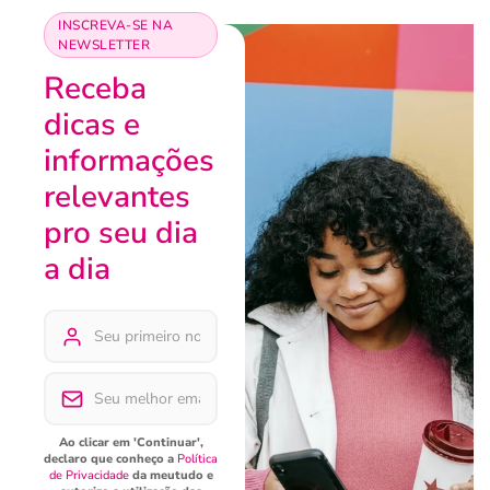
INSCREVA-SE NA
NEWSLETTER
Receba
dicas e
informações
relevantes
pro seu dia
a dia
Ao clicar em 'Continuar',
declaro que conheço a
Política
de Privacidade
da meutudo e