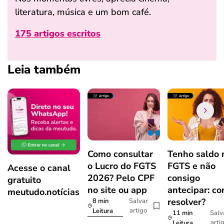
literatura, música e um bom café.
175 artigos escritos
Leia também
Como consultar
Tenho saldo 
o Lucro do FGTS
FGTS e não
Acesse o canal
2026? Pelo CPF
consigo
gratuito
no site ou app
antecipar: c
meutudo.notícias
resolver?
8 min
Salvar
artigo
Leitura
11 min
Salv
arti
Leitura