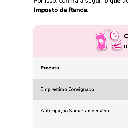
Por isso, confira a seguir
o que a
Imposto de Renda
.
C
m
Produto
Empréstimo Consignado
Antecipação Saque-aniversário