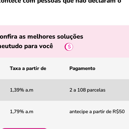
contece com pessoas que não declaram o
onfira as melhores soluções
eutudo para você
Taxa a partir de
Pagamento
1,39% a.m
2 a 108 parcelas
1,79% a.m
antecipe a partir de R$50