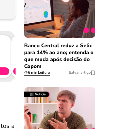
Banco Central reduz a Selic
para 14% ao ano; entenda o
Consig
que muda após decisão do
CL
Copom
Simule 
6 min Leitura
Salvar artigo
ntos a