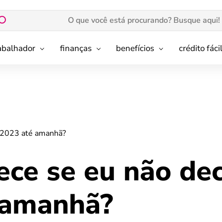
rabalhador
finanças
benefícios
crédito fáci
R 2023 até amanhã?
ece se eu não dec
 amanhã?