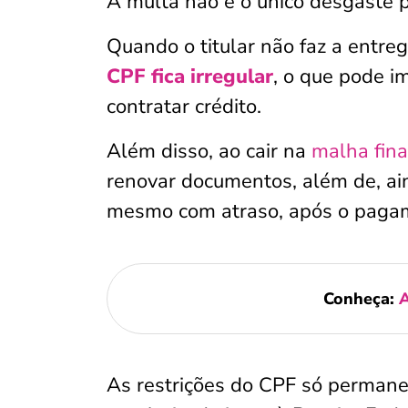
A multa não é o único desgaste p
Quando o titular não faz a entre
CPF fica irregular
, o que pode i
contratar crédito.
Além disso, ao cair na
malha fina
renovar documentos, além de, ain
mesmo com atraso, após o paga
Conheça:
A
As restrições do CPF só permane