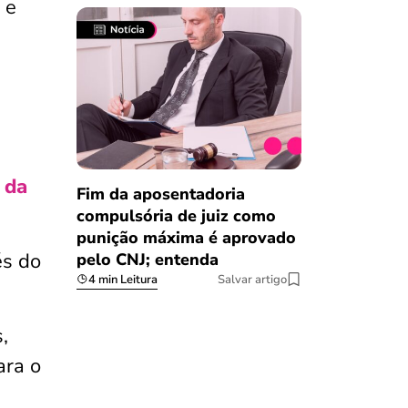
 e
 da
Fim da aposentadoria
compulsória de juiz como
punição máxima é aprovado
és do
pelo CNJ; entenda
4 min Leitura
Salvar artigo
,
ara o