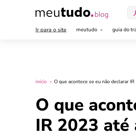
Ir para o site
meutudo
guia do t
início
O que acontece se eu não declarar I
O que acont
IR 2023 até