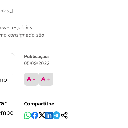
artigo
ovas espécies
timo consignado são
Publicação:
05/09/2022
A -
A +
mo
zar
Compartilhe
tempo