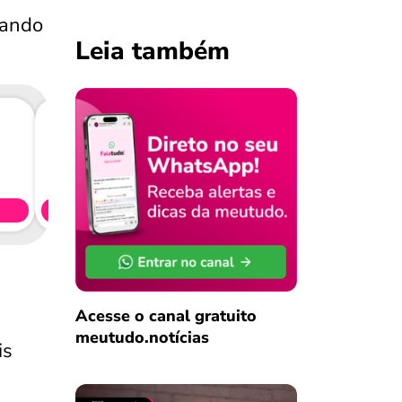
uando
Leia também
Consig
CL
Simule 
Acesse o canal gratuito
meutudo.notícias
is