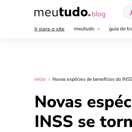
Ir para o site
meutudo
guia do t
início
Novas espécies de benefícios do INS
Novas espéci
INSS se tor