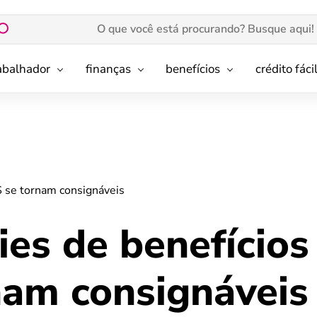
rabalhador
finanças
benefícios
crédito fáci
S se tornam consignáveis
es de benefícios
nam consignáveis