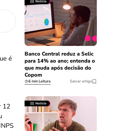
Banco Central reduz a Selic
que é
para 14% ao ano; entenda o
que muda após decisão do
Copom
6 min Leitura
Salvar artigo
r 12
u
 INPS