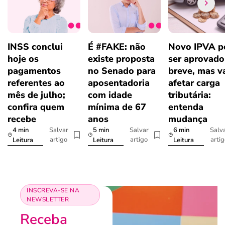
INSS conclui
É #FAKE: não
Novo IPVA p
hoje os
existe proposta
ser aprovad
pagamentos
no Senado para
breve, mas v
referentes ao
aposentadoria
afetar carga
mês de julho;
com idade
tributária:
confira quem
mínima de 67
entenda
recebe
anos
mudança
4 min
5 min
6 min
Salvar
Salvar
Salv
artigo
artigo
arti
Leitura
Leitura
Leitura
INSCREVA-SE NA
NEWSLETTER
Receba