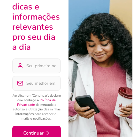
dicas e
informações
relevantes
pro seu dia
a dia
Ao clicar em 'Continuar', declaro
que conheço a
Política de
Privacidade
da meutudo e
autorizo a utilização das minhas
informações para receber e-
mails e notificações.
Continuar