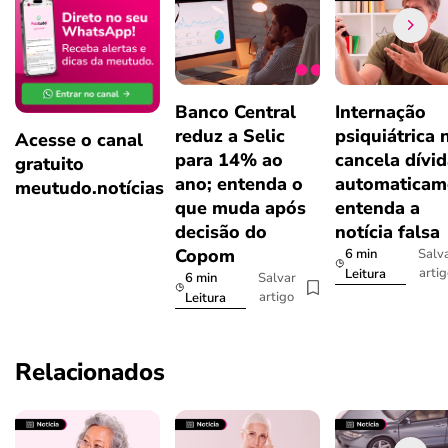
Banco Central
Internação
reduz a Selic
psiquiátrica 
Acesse o canal
para 14% ao
cancela dívi
gratuito
ano; entenda o
automaticam
meutudo.notícias
que muda após
entenda a
decisão do
notícia falsa
Copom
6 min
Salv
arti
Leitura
6 min
Salvar
artigo
Leitura
Relacionados