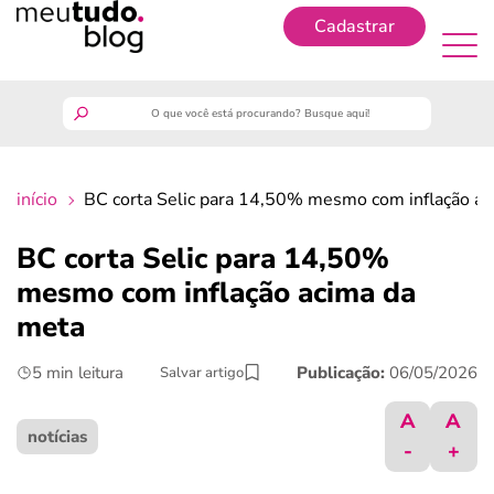
Cadastrar
Cadastrar
meutudo
início
BC corta Selic para 14,50% mesmo com inflação ac
guia do trabalhador
BC corta Selic para 14,50%
finanças
mesmo com inflação acima da
meta
benefícios
5 min leitura
Publicação:
06/05/2026
Salvar artigo
crédito fácil
A
A
notícias
-
+
últimas notícias