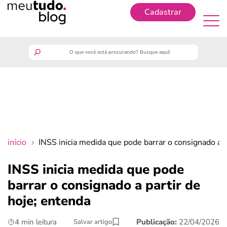
Cadastrar
Cadastrar
meutudo
guia do trabalhador
finanças
início
INSS inicia medida que pode barrar o consignado a p
benefícios
INSS inicia medida que pode
barrar o consignado a partir de
crédito fácil
hoje; entenda
últimas notícias
4 min leitura
Publicação:
22/04/2026
Salvar artigo