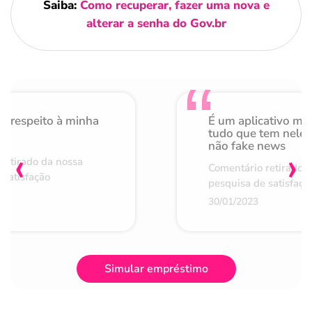
Saiba:
Como recuperar, fazer uma nova e
alterar a senha do Gov.br
o respeito à minha
É um aplicativo mu
de
tudo que tem nele 
não fake news
‹
›
retirado da nossa
Comentário retirado 
 satisfação
pesquisa de satisfaçã
30/01/2023
Simular empréstimo