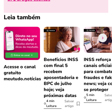
Leia também
Benefícios INSS
INSS reforça
com final 5
canais oficiai
Acesse o canal
recebem
para combat
gratuito
aposentadoria e
fraudes e fa
meutudo.notícias
BPC de julho
news; veja 
hoje; veja
se proteger
próximas datas
5 min
Salv
arti
Leitura
4 min
Salvar
artigo
Leitura