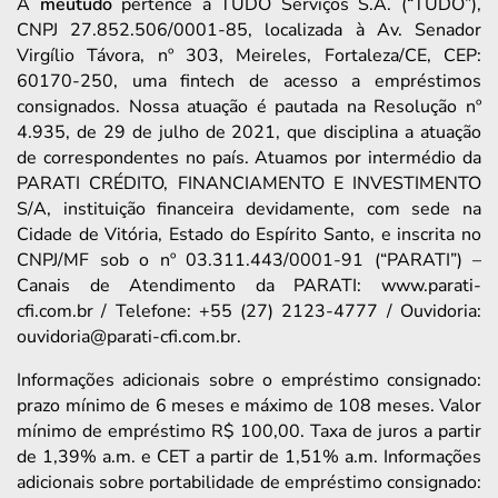
A
meutudo
pertence à TUDO Serviços S.A. (“TUDO”),
CNPJ 27.852.506/0001-85, localizada à Av. Senador
Virgílio Távora, nº 303, Meireles, Fortaleza/CE, CEP:
60170-250, uma fintech de acesso a empréstimos
consignados. Nossa atuação é pautada na Resolução nº
4.935, de 29 de julho de 2021, que disciplina a atuação
de correspondentes no país. Atuamos por intermédio da
PARATI CRÉDITO, FINANCIAMENTO E INVESTIMENTO
S/A, instituição financeira devidamente, com sede na
Cidade de Vitória, Estado do Espírito Santo, e inscrita no
CNPJ/MF sob o nº 03.311.443/0001-91 (“PARATI”) –
Canais de Atendimento da PARATI: www.parati-
cfi.com.br / Telefone: +55 (27) 2123-4777 / Ouvidoria:
ouvidoria@parati-cfi.com.br.
Informações adicionais sobre o empréstimo consignado:
prazo mínimo de 6 meses e máximo de 108 meses. Valor
mínimo de empréstimo R$ 100,00. Taxa de juros a partir
de 1,39% a.m. e CET a partir de 1,51% a.m. Informações
adicionais sobre portabilidade de empréstimo consignado: