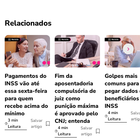
Relacionados
Pagamentos do
Fim da
Golpes mais
INSS vão até
aposentadoria
comuns para
essa sexta-feira
compulsória de
pegar dados
para quem
juiz como
beneficiários
recebe acima do
punição máxima
INSS
mínimo
é aprovado pelo
4 min
Salv
arti
Leitura
CNJ; entenda
3 min
Salvar
artigo
Leitura
4 min
Salvar
artigo
Leitura