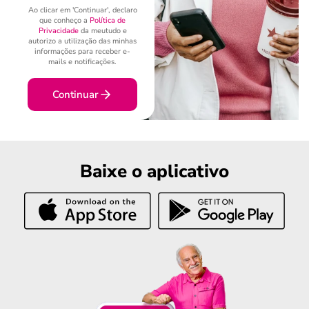
Ao clicar em 'Continuar', declaro
que conheço a
Política de
Privacidade
da meutudo e
autorizo a utilização das minhas
informações para receber e-
mails e notificações.
Continuar
Baixe o aplicativo