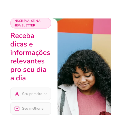
INSCREVA-SE NA
NEWSLETTER
Receba
dicas e
informações
relevantes
pro seu dia
a dia